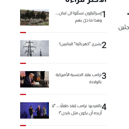
1
إسرائيليّون تسلّلوا الى لبنان...
وهذا ما حلّ بهم
نية للاجئين
2
بشرى "كهربائية" للبنانيين!
3
ترامب يقيّد الجنسية الأميركية
بالولادة
4
بالفيديو: ترامب يُنقذ طفلاً... "لا
أريده أن يكون مثل بايدن"!