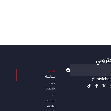
كتروني
الأخبار
سياسة
@mtvleba
ناس
إقتصاد
فن
منوعات
رياضة