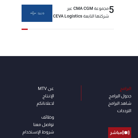
5
مجموعة CMA CGM عبر
شركتها التابعة CEVA Logistics
تُنجز الاستحواذ على مجموعة
فتّال
البرامج
عن MTV
جدول البرامج
الإنـتـاج
شاهد البرامج
لاعلاناتكم
الترددات
وظائف
تواصل معنا
شروط الإسـتخدام
مباشر