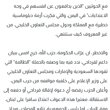
مع الحوثيين "الذين يدافعون عن انفسهم في وجه
الاعتداءات" في اليمن، والتي فجّرت أزمة دبلوماسية
خطيرة مع المملكة ودول مجلس التعاون الخليجي، من
غير المعروف كيف ستنتهي.
والاخطر، ان عرّاب الحكومة، حزب الله، خرج امس ببيان
داعم لقرداحي، ندد فيه بما وصفه بالحملة "الظالمة" التي
تقودها السعودية والإمارات ومجلس التعاون الخليجي
على وزير الإعلام على خلفية مواقفه من حرب اليمن،
وأعلن الحزب رفضه أي دعوة لإقالة قرداحي أو دفعه إلى
الاستقالة، معتبرا هذه الدعوات اعتداءً سافرا على لبنان،
وفق البيان. اما رئيس الجمهورية، تتابع المصادر، وبدلا