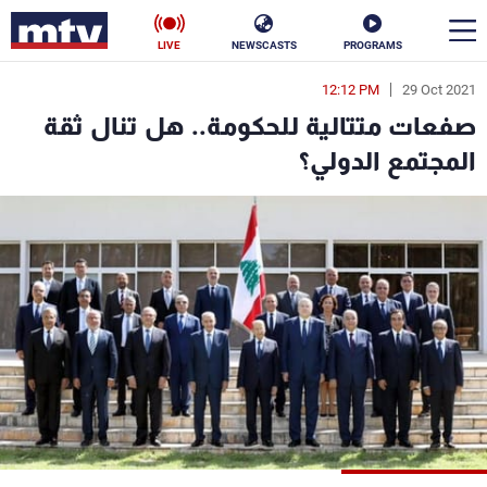
LIVE
NEWSCASTS
PROGRAMS
12:12 PM
29 Oct 2021
en
صفعات متتالية للحكومة.. هل تنال ثقة
الأخبار
المجتمع الدولي؟
سياسة
ناس
إقتصاد
فن
منوعات
رياضة
كأس العالم
البرامج
جدول البرامج