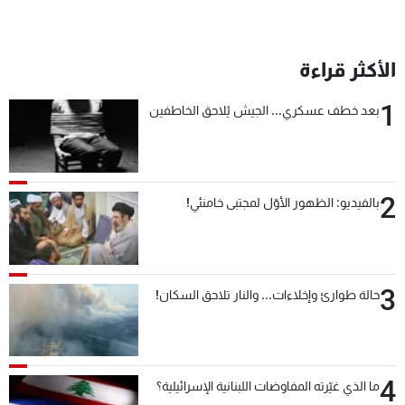
الأكثر قراءة
1
بعد خطف عسكري... الجيش يُلاحق الخاطفين
2
بالفيديو: الظهور الأوّل لمجتبى خامنئي!
3
حالة طوارئ وإخلاءات... والنار تلاحق السكان!
4
ما الذي غيّرته المفاوضات اللبنانية الإسرائيلية؟