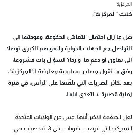
المركزية
شاهد البرامج
كتبت "المركزية":
الترددات
عن MTV
وظائف
هل ما زال احتمال انتعاش الحكومة، وعودتها الى
الإنـتـاج
تواصل معنا
لاعلاناتكم
شروط الإسـتخدام
التواصل مع الجهات الدولية والعواصم الكبرى توصلا
سياسة الخصوصية
الى تعاون او دعمٍ ما، واردا؟ السؤال بات مشروعا،
وفق ما تقول مصادر سياسية معارضة لـ"المركزية"،
بعد تكاثر الضربات التي تلقّتها على الرأس، في فترة
زمنية قصيرة لا تتعدى اياما.
لعل الصفعة الاكبر أتتها امس من الولايات المتحدة
الاميركية التي فرضت عقوبات على 3 شخصيات هي