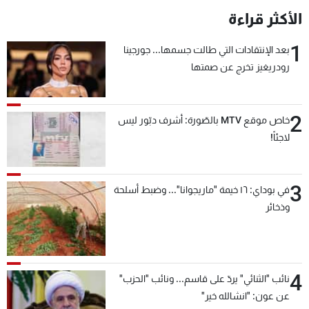
الأكثر قراءة
1
بعد الإنتقادات التي طالت جسمها... جورجينا
رودريغيز تخرج عن صمتها
2
خاص موقع MTV بالصّورة: أشرف دبّور ليس
لاجئاً!
3
في بوداي: ١٦ خيمة "ماريجوانا"... وضبط أسلحة
وذخائر
4
نائب "الثنائي" يردّ على قاسم... ونائب "الحزب"
عن عون: "انشالله خير"