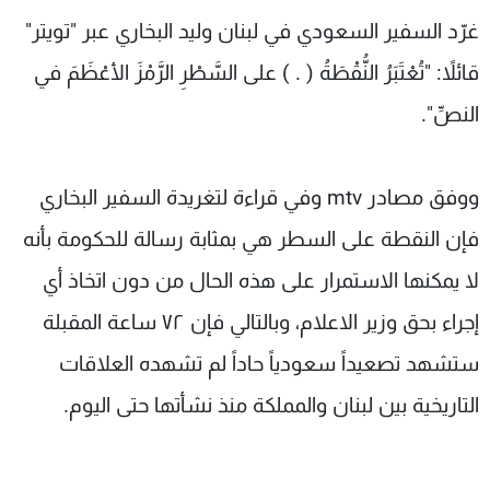
شاهد البرامج
غرّد السفير السعودي في لبنان وليد البخاري عبر "تويتر"
الترددات
قائلاً: "تُعْتَبَرُ النُّقْطَةُ ( . ) على السَّطْرِ الرَّمْزَ الأعْظَمَ في
النصِّ".
عن MTV
وظائف
الإنـتـاج
تواصل معنا
لاعلاناتكم
شروط الإسـتخدام
ووفق مصادر mtv وفي قراءة لتغريدة السفير البخاري
سياسة الخصوصية
فإن النقطة على السطر هي بمثابة رسالة للحكومة بأنه
لا يمكنها الاستمرار على هذه الحال من دون اتخاذ أي
إجراء بحق وزير الاعلام، وبالتالي فإن ٧٢ ساعة المقبلة
ستشهد تصعيداً سعودياً حاداً لم تشهده العلاقات
التاريخية بين لبنان والمملكة منذ نشأتها حتى اليوم.