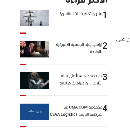
1
بشرى "كهربائية" للبنانيين!
ن على
2
ترامب يقيّد الجنسية الأميركية
بالولادة
3
أبٌ يعتدي جنسيّاً على بناته
الثلاث… واعترافاتٌ صادمة
4
مجموعة CMA CGM عبر
شركتها التابعة CEVA Logistics
تُنجز الاستحواذ على مجموعة
فتّال