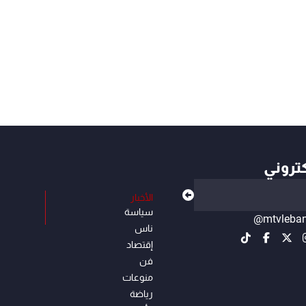
كتروني
الأخبار
سياسة
@mtvleba
ناس
إقتصاد
فن
منوعات
رياضة