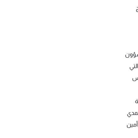
شؤون
لتي
يس
ة
حمدي
ار فزارت الرئيس أمين