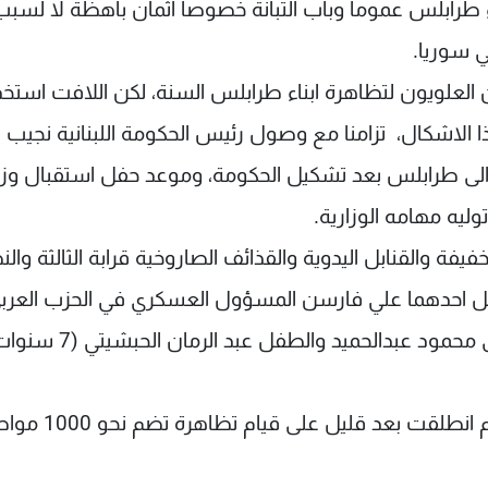
ء طرابلس عموما وباب التبانة خصوصا اثمان باهظة لا لسبب
 سوريا.
العلويون لتظاهرة ابناء طرابلس السنة، لكن اللافت استخد
 الاشكال، تزامنا مع وصول رئيس الحكومة اللبنانية نجيب
ه الى طرابلس بعد تشكيل الحكومة، وموعد حفل استقبال وزي
ليه مهامه الوزارية.
يفة والقنابل اليدوية والقذائف الصاروخية قرابة الثالثة وا
قتل 6 أشخاص على الأقل احدهما علي فارسن المسؤول العسكري في الحزب العرب
الديمقراطي العلوي الموالي لسوريا وعسكري يدعى محمود عبدالحميد والطفل عبد الرم
اللافت في الموضوع ان التظاهرة المعراضة للنظام انطلقت بعد قليل