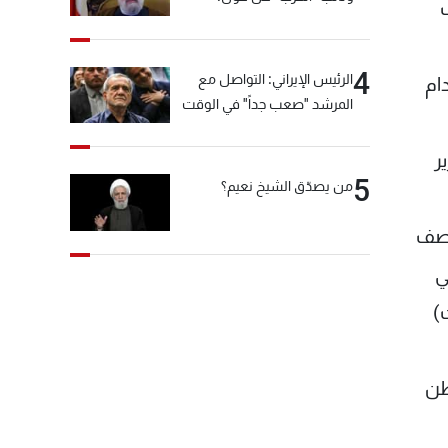
"انشالله خير"
4
الرئيس الإيراني: التواصل مع
ام
المرشد "صعب جداً" في الوقت
الحالي
ر
5
من يصدّق الشيخ نعيم؟
لنصف
ي
ان الحبشيتي (7 سنوات)
 على قيام تظاهرة تضم نحو 1000 مواطن