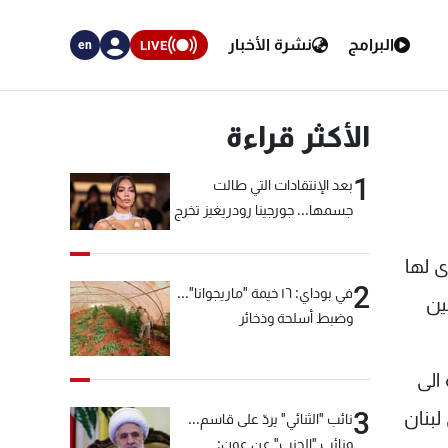
البرامج
نشرة الأخبار
LIVE
en
الأكثر قراءة
1
بعد الإنتقادات التي طالت
جسمها... جورجينا رودريغيز تخرج
عن صمتها
دى لها
2
في بوداي: ١٦ خيمة "ماريجوانا"...
ين
وضبط أسلحة وذخائر
الى
3
لبنان
نائب "الثنائي" يردّ على قاسم...
ونائب "الحزب" عن عون: