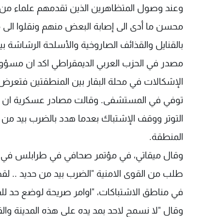
وعند وصول المتظاهرين الذين تقدمهم علماء من ا
محسن ما أدى الى إصابة البعض منهم ونقلوا الى 
بالقنايل والقذائف الصاروخية والأسلحة الرشاشة 
مصدر في الحزب العربي الديمقراطي اكد ان مسؤ
الإشكالات في محلة البقار بين المنطقتين فتعرض ل
توفي في المستشفى. وقالت مصادر عسكرية ان الج
التوتر ووقف الإشتباك بعدما هدد بالضرب بيد من ح
المنطقة.
وقال ميقاتي، في مؤتمر صحافي في طرابلس في أعق
طلب من القوى الامنية "الضرب بيد من حديد .. لقطع
في مناطق الاشتباكات، "اوامر صريحة لوضع حد للفت
وقال "لا نسمح لاحد بمد يده على هذه المدينة وا