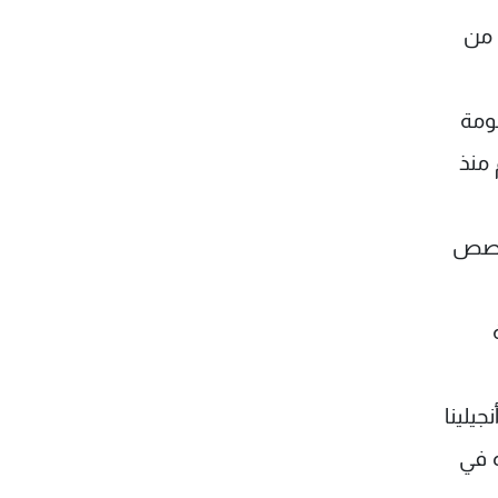
رت عن نوع من
ومة
 منذ
تخصص
جيلينا
ه في