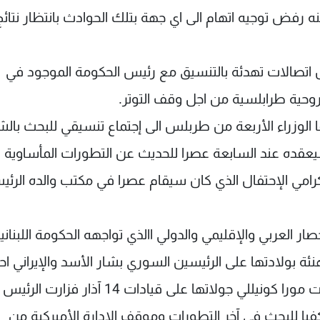
 رفض توجيه اتهام الى اي جهة بتلك الحوادث بانتظار نتائج
بل اتصالات تهدئة بالتنسيق مع رئيس الحكومة الموجود في
روحية طرابلسية من اجل وقف التوتر.
ا الوزراء الأربعة من طربلس الى إجتماع تنسيقي للبحث بال
يعقده عند السابعة عصرا للحديث عن التطورات المأساوية ا
كرامي الإحتفال الذي كان سيقام عصرا في مكتب والده الرئ
 العربي والإقليمي والدولي االذي تواجهه الحكومة اللبناني
نئة بولادتها على الرئيسين السوري بشار الأسد والإيراني ا
نجاد. في وقت واصلت السفيرة الأميركية في بيروت مورا كونيللي جولاتها على قيادات 14 آذ
كفيا للبحث في آخر التطورات وموقف الإدارة الأميركية من