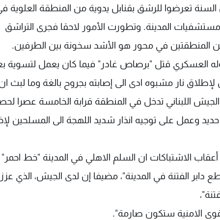
لسنة تعرضوا للرشق بقنابل يدوية من المنطقة العلوية ف
مستشفيات المدينة. وتطورت الأمور لاحقا فجرى التراشق
بين المنطقتين في محور هو الأشد سخونة بين الطرفين.
وله العسكري قتل "برصاص غادر" فيما كان يعمل لتسوية 
إطلاق نار مشبوه ادى الى إصابته بجروح بالغة وما لبث ان
يش اللبناني تدخل في المنطقة قرابة الخامسة عصرا لحص
ديد وعمل على توجيه انذار شديد اللهجة الى المسلحين لإخل
اب الاشتباكات ان السلم الاهلي في المدينة "خط احمر" و
 دابر الفتنة في المدينة"، مضيفا إن لدى الجيش، الذي عزز 
نة"،
لقوى الامنية ستكون صارمة".