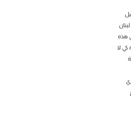
ين الجميل
بنان
ي هذه
كي لا
ة
ري