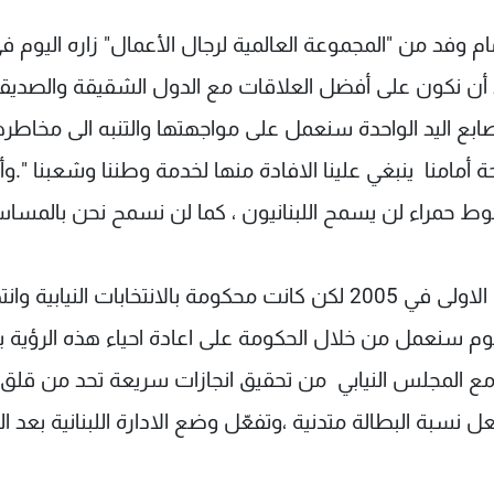
 وفد من "المجموعة العالمية لرجال الأعمال" زاره اليوم ف
يد أن نكون على أفضل العلاقات مع الدول الشقيقة والصديقة
بع اليد الواحدة سنعمل على مواجهتها والتنبه الى مخاطره
 أمامنا ينبغي علينا الافادة منها لخدمة وطننا وشعبنا ".وأ
ط حمراء لن يسمح اللبنانيون ، كما لن نسمح نحن بالمسا
وقال: لدي رؤية اقتصادية سبق ان أقرتها حكومتي الاولى في 2005 لكن كانت محكومة بالانتخابات النياب
ليوم سنعمل من خلال الحكومة على اعادة احياء هذه الرؤية ب
ن مع المجلس النيابي من تحقيق انجازات سريعة تحد من قلق
نسبة البطالة متدنية ،وتفعّل وضع الادارة اللبنانية بعد ال