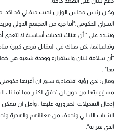
دعم لبنان على الصعد كافة.
وكان رئيس مجلس الوزراء نجيب ميقاتي قد اكد امام
السراي الحكومي:"أننا جزء من المجتمع الدولي ونر
وشدد على " أن هناك تحديات أساسية لا تتعدى أصا
وتداعياتها، لكن هناك في المقابل فرص كبيرة متاحة
"أن سلامة لبنان واستقراره ووحدة شعبه هي خطو
بها" .
مسؤوليتها من دون ان تحقق الكثير مما تمنينا ، ا
إدخال التعديلات الضرورية عليها ، وآمل ان نتمك
الشباب اللبناني وتخفف من معاناتهم والهجرة وتجعل 
الذي تمر به".