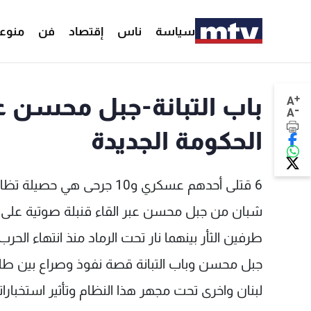
سياسة
ناس
إقتصاد
فن
منوع
+
باب التبانة-جبل محسن ع
A
-
A
الحكومة الجديدة
6 قتلى أحدهم عسكري و10 ج
شبان من جبل محسن عبر القاء قنبلة صوتية على 
طرفين الثأر بينهما نار تحت الرماد منذ انتهاء الحرب
جبل محسن وباب التبانة قصة نفوذ وصراع بين طائ
لبنان واخرى تحت مجهر هذا النظام وتأثير استخبارا