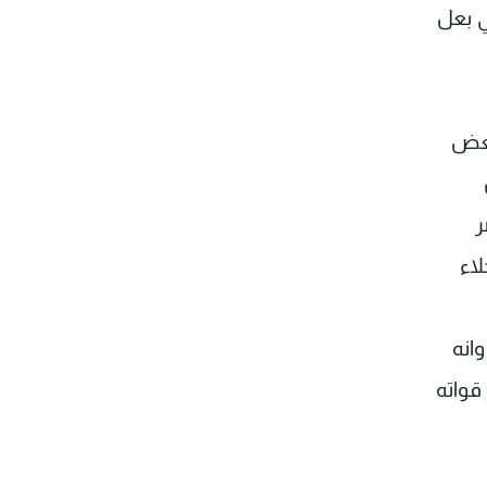
ي بعل
بعض
ر
اء
انه
قواته