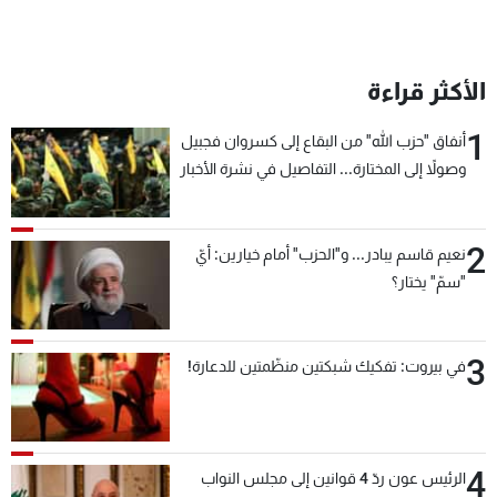
الأكثر قراءة
1
أنفاق "حزب الله" من البقاع إلى كسروان فجبيل
وصولاً إلى المختارة... التفاصيل في نشرة الأخبار
بعد قليل
2
نعيم قاسم يبادر... و"الحزب" أمام خيارين: أيّ
"سمّ" يختار؟
3
في بيروت: تفكيك شبكتين منظّمتين للدعارة!
4
الرئيس عون ردّ 4 قوانين إلى مجلس النواب