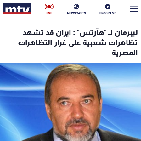
LIVE
NEWSCASTS
PROGRAMS
en
ليبرمان لـ "هآرتس" : ايران قد تشهد
الأخبار
تظاهرات شعبية على غرار التظاهرات
المصرية
سياسة
ناس
إقتصاد
فن
منوعات
رياضة
كأس العالم
البرامج
جدول البرامج