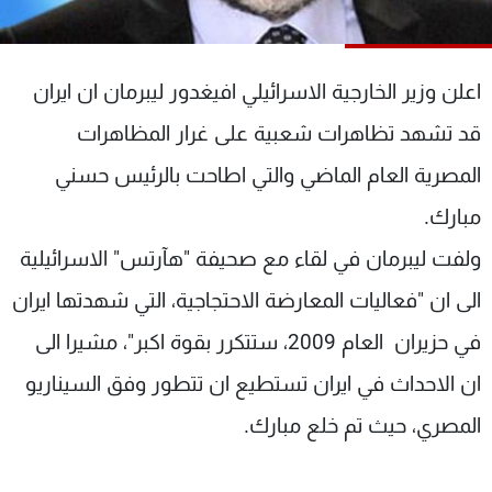
شاهد البرامج
الترددات
اعلن وزير الخارجية الاسرائيلي افيغدور ليبرمان ان ايران
عن MTV
وظائف
قد تشهد تظاهرات شعبية على غرار المظاهرات
الإنـتـاج
تواصل معنا
المصرية العام الماضي والتي اطاحت بالرئيس حسني
لاعلاناتكم
شروط الإسـتخدام
سياسة الخصوصية
مبارك.
ولفت ليبرمان في لقاء مع صحيفة "هآرتس" الاسرائيلية
الى ان "فعاليات المعارضة الاحتجاجية، التي شهدتها ايران
في حزيران العام 2009، ستتكرر بقوة اكبر"، مشيرا الى
ان الاحداث في ايران تستطيع ان تتطور وفق السيناريو
المصري، حيث تم خلع مبارك.