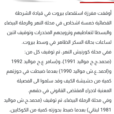
شاهد البرامج
الترددات
أوقفت مفرزة استقصاء بيروت في قيادة الشرطة
القضائية خمسة اشخاص في محلة النهر والرملة البيضاء
عن MTV
وظائف
والبسطا لتعاطيهم وترويجهم المخدرات وتوقيف اثنين
الإنـتـاج
تواصل معنا
لاعلاناتكم
شروط الإسـتخدام
لساعات بحالة السكر الظاهر في وسط بيروت.
سياسة الخصوصية
ففي محلة كورنيش النهر، تم توقيف كل من:
(محمد.ج.ح مواليد 1991)، و(سامر ع.ح مواليد 1992
و(احمد.ع.ش مواليد 1990) بعدما ضبطت في حوزتهم
كمية من حشيشة الكيف وقد سلموا الى الفصيلة
المعنية لاجراء المقتضى القانوني في حقهم.
وفي محلة الرملة البيضاء، تم توقيف (محمد.ح.ش مواليد
1981 لبناني) بعدما ضبط بحوزته كمية من الكوكايين.