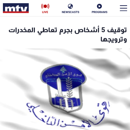
LIVE
NEWSCASTS
PROGRAMS
en
توقيف 5 أشخاص بجرم تعاطي المخدرات
الأخبار
وترويجها
سياسة
ناس
إقتصاد
فن
منوعات
رياضة
كأس العالم
البرامج
جدول البرامج