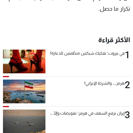
تكرار ما حصل.
الأكثر قراءة
1
في بيروت: تفكيك شبكتين منظّمتين للدعارة!
2
هرمز... والشرط الإيراني!
3
إيران ترفع السقف في هرمز: تعويضات وإلّا...