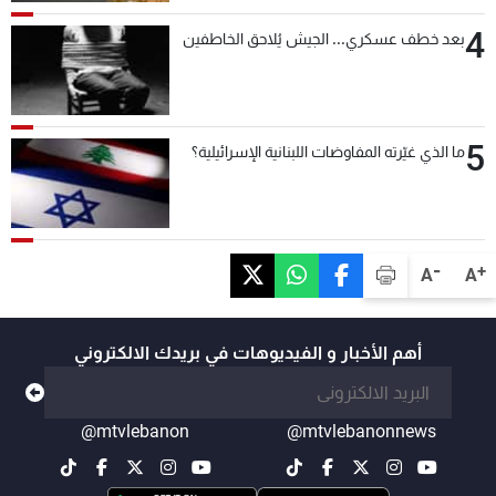
4
بعد خطف عسكري... الجيش يُلاحق الخاطفين
5
ما الذي غيّرته المفاوضات اللبنانية الإسرائيلية؟
-
+
A
A
أهم الأخبار و الفيديوهات في بريدك الالكتروني
@mtvlebanon
@mtvlebanonnews