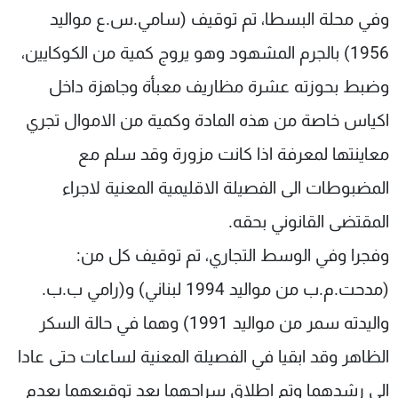
وفي محلة البسطا، تم توقيف (سامي.س.ع مواليد
1956) بالجرم المشهود وهو يروج كمية من الكوكايين،
وضبط بحوزته عشرة مظاريف معبأة وجاهزة داخل
اكياس خاصة من هذه المادة وكمية من الاموال تجري
معاينتها لمعرفة اذا كانت مزورة وقد سلم مع
المضبوطات الى الفصيلة الاقليمية المعنية لاجراء
المقتضى القانوني بحقه.
وفجرا وفي الوسط التجاري، تم توقيف كل من:
(مدحت.م.ب من مواليد 1994 لبناني) و(رامي ب.ب.
واليدته سمر من مواليد 1991) وهما في حالة السكر
الظاهر وقد ابقيا في الفصيلة المعنية لساعات حتى عادا
الى رشدهما وتم اطلاق سراحهما بعد توقيعهما بعدم