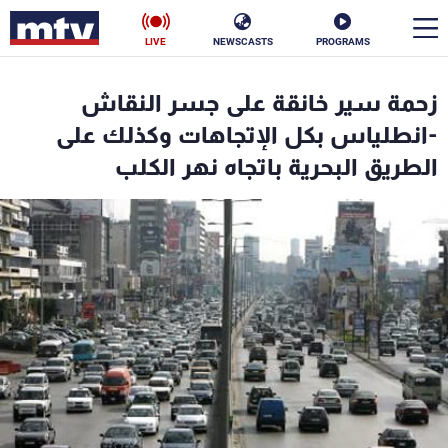
LIVE
NEWSCASTS
PROGRAMS
en
زحمة سير خانقة على جسر النقاش
الأخبار
-انطلياس بكل الإتجاهات وكذلك على
الطريق البحرية باتجاه نهر الكلب
سياسة
ناس
إقتصاد
فن
منوعات
رياضة
كأس العالم
البرامج
جدول البرامج