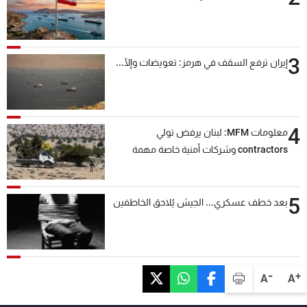
3
إيران ترفع السقف في هرمز: تعويضات وإلّا...
4
معلومات MFM: لبنان يرفض تولي
contractors وشركات أمنية خاصة مهمة
التحقق من نزع سلاح "حزب الله"
5
بعد خطف عسكري... الجيش يُلاحق الخاطفين
-
+
A
A