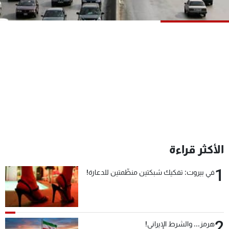
شاهد البرامج
الترددات
عن MTV
وظائف
الإنـتـاج
تواصل معنا
لاعلاناتكم
شروط الإسـتخدام
سياسة الخصوصية
الأكثر قراءة
1
في بيروت: تفكيك شبكتين منظّمتين للدعارة!
2
هرمز... والشرط الإيراني!