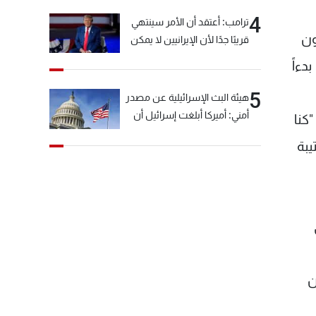
4
ترامب: أعتقد أن الأمر سينتهي
ون
قريبًا جدًا لأن الإيرانيين لا يمكن
أن يستمروا على هذا الحال
دءاً
5
هيئة البث الإسرائيلية عن مصدر
أمني: أميركا أبلغت إسرائيل أن
كنا
"حزب الله" لم يخرق وقف إطلاق
يبة
النار أمس في مجدل زون
وطلبت منها عدم التصعيد
خشية أن يؤثر ذلك على
مفاوضات روما
ن