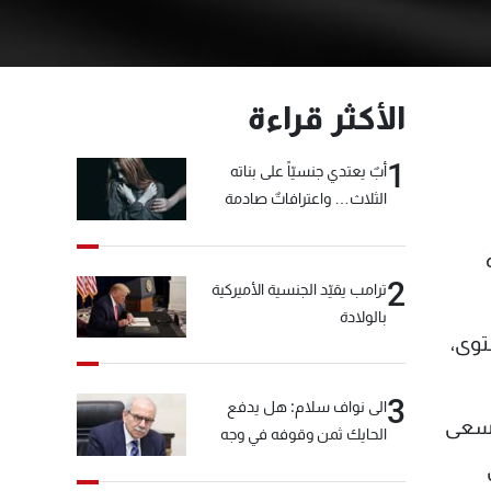
الأكثر قراءة
1
أبٌ يعتدي جنسيّاً على بناته
الثلاث… واعترافاتٌ صادمة
2
ترامب يقيّد الجنسية الأميركية
بالولادة
توى،
3
الى نواف سلام: هل يدفع
وسعى
الحايك ثمن وقوفه في وجه
خيّاط؟