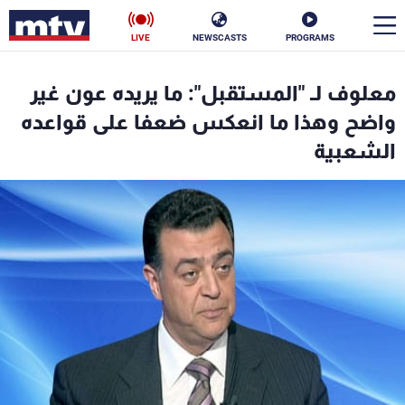
LIVE
NEWSCASTS
PROGRAMS
en
معلوف لـ "المستقبل": ما يريده عون غير
الأخبار
واضح وهذا ما انعكس ضعفا على قواعده
الشعبية
سياسة
ناس
إقتصاد
فن
منوعات
رياضة
كأس العالم
البرامج
جدول البرامج