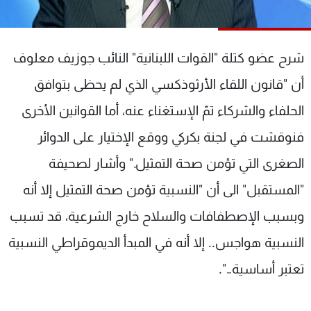
شاهد البرامج
الترددات
شرح عضو كتلة "القوات اللبنانية" النائب جوزيف معلوف
عن MTV
وظائف
أن "قانون اللقاء الأرثوذكسي الذي لم يحظى بتوافق
الإنـتـاج
تواصل معنا
الحلفاء والشركاء تمّ الإستغناء عنه، أما القوانين الأخرى
لاعلاناتكم
شروط الإسـتخدام
سياسة الخصوصية
فنوقشت في لجنة بكركي ووقع الإختيار على الدوائر
الصغرى التي تؤمن صحة التمثيل." وأشار لصحيفة
"المستقبل" الى أن "النسبية تؤمن صحة التمثيل إلا أنه
وبسبب الإصطفافات والسلاح خارج الشرعية، قد تسبب
النسبية هواجس.. إلا أنه في المبدأ الديموقراطي النسبية
تعتبر أساسية..".