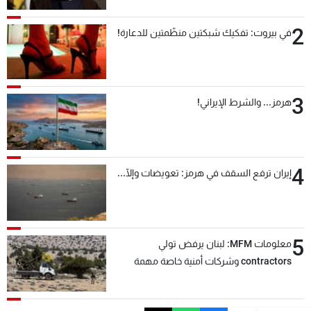
2
في بيروت: تفكيك شبكتين منظّمتين للدعارة!
3
هرمز... والشرط الإيراني!
4
إيران ترفع السقف في هرمز: تعويضات وإلّا...
5
معلومات MFM: لبنان يرفض تولي
contractors وشركات أمنية خاصة مهمة
التحقق من نزع سلاح "حزب الله"