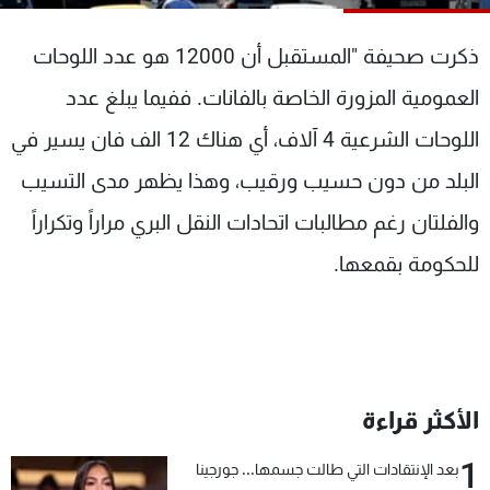
شاهد البرامج
الترددات
ذكرت صحيفة "المستقبل أن
12000 هو عدد اللوحات
العمومية المزورة الخاصة بالفانات. ففيما يبلغ عدد
عن MTV
وظائف
اللوحات الشرعية 4 آلاف، أي هناك 12 الف فان يسير في
الإنـتـاج
تواصل معنا
لاعلاناتكم
شروط الإسـتخدام
البلد من دون حسيب ورقيب، وهذا يظهر مدى التسيب
سياسة الخصوصية
والفلتان رغم مطالبات اتحادات النقل البري مراراً وتكراراً
للحكومة بقمعها.
الأكثر قراءة
1
بعد الإنتقادات التي طالت جسمها... جورجينا