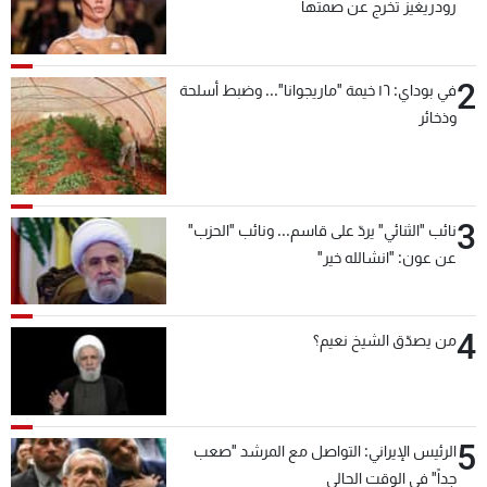
رودريغيز تخرج عن صمتها
2
في بوداي: ١٦ خيمة "ماريجوانا"... وضبط أسلحة
وذخائر
3
نائب "الثنائي" يردّ على قاسم... ونائب "الحزب"
عن عون: "انشالله خير"
4
من يصدّق الشيخ نعيم؟
5
الرئيس الإيراني: التواصل مع المرشد "صعب
جداً" في الوقت الحالي