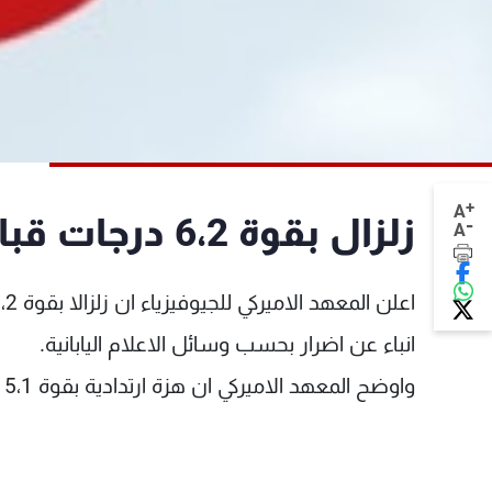
+
A
زلزال بقوة 6،2 درجات قبالة جزيرة هونشو في اليابان
-
A
انباء عن اضرار بحسب وسائل الاعلام اليابانية.
واوضح المعهد الاميركي ان هزة ارتدادية بقوة 5،1 درجات اعقبت الزلزال بنصف ساعة في المنطقة نفسها.