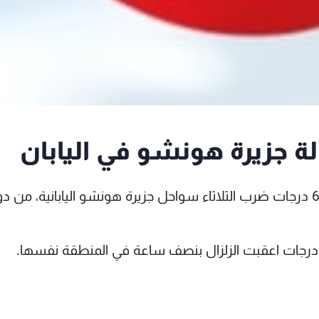
اعلن المعهد الاميركي للجيوفيزياء ان زلزالا بقوة 6،2 درجات ضرب الثلاثاء سواحل جزيرة هونشو اليابانية، 