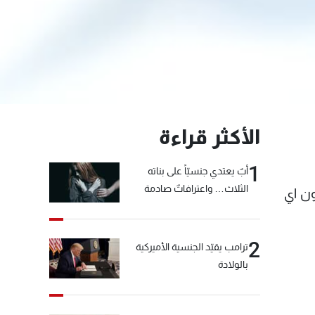
الأكثر قراءة
1
أبٌ يعتدي جنسيّاً على بناته
الثلاث… واعترافاتٌ صادمة
من دون اي
2
ترامب يقيّد الجنسية الأميركية
بالولادة