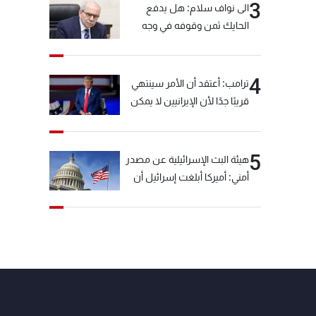
3
الى نواف سلام: هل يدفع
الحايك ثمن وقوفه في وجه
خيّاط؟
4
ترامب: أعتقد أن الأمر سينتهي
قريبًا جدًا لأن الإيرانيين لا يمكن
أن يستمروا على هذا الحال
5
هيئة البث الإسرائيلية عن مصدر
أمني: أميركا أبلغت إسرائيل أن
"حزب الله" لم يخرق وقف إطلاق
النار أمس في مجدل زون
وطلبت منها عدم التصعيد
خشية أن يؤثر ذلك على
مفاوضات روما