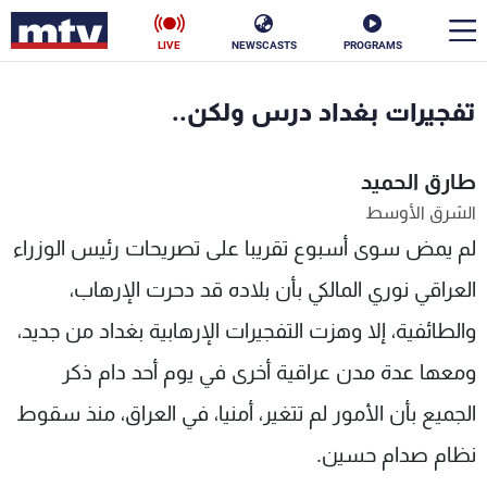
LIVE
NEWSCASTS
PROGRAMS
en
تفجيرات بغداد درس ولكن..
الأخبار
طارق الحميد
سياسة
ناس
الشرق الأوسط
لم يمض سوى أسبوع تقريبا على تصريحات رئيس الوزراء
إقتصاد
فن
العراقي نوري المالكي بأن بلاده قد دحرت الإرهاب،
منوعات
رياضة
والطائفية، إلا وهزت التفجيرات الإرهابية بغداد من جديد،
كأس العالم
ومعها عدة مدن عراقية أخرى في يوم أحد دام ذكر
الجميع بأن الأمور لم تتغير، أمنيا، في العراق، منذ سقوط
البرامج
نظام صدام حسين.
جدول البرامج