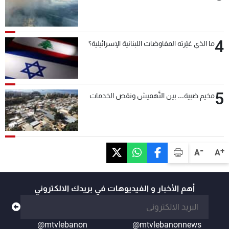
4
ما الذي غيّرته المفاوضات اللبنانية الإسرائيلية؟
5
مخيم ضبية... بين التَّهميش ونقص الخدمات
-
+
A
A
أهم الأخبار و الفيديوهات في بريدك الالكتروني
@mtvlebanon
@mtvlebanonnews