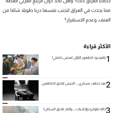
حكماء العراق ذلك؟ وهل تأخذ دول الربيع العربي العظة
مما يحدث في العراق لتجنب نفسها دربا طويلا شاقا من
العنف، وعدم الاستقرار؟
الأكثر قراءة
1
بالفيديو: الظهور الأوّل لمجتبى خامنئي!
2
بعد خطف عسكري... الجيش يُلاحق الخاطفين
3
حالة طوارئ وإخلاءات... والنار تلاحق السكان!