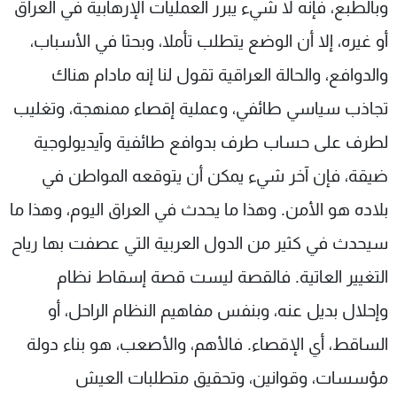
وبالطبع، فإنه لا شيء يبرر العمليات الإرهابية في العراق
شاهد البرامج
أو غيره، إلا أن الوضع يتطلب تأملا، وبحثا في الأسباب،
الترددات
والدوافع، والحالة العراقية تقول لنا إنه مادام هناك
عن MTV
وظائف
تجاذب سياسي طائفي، وعملية إقصاء ممنهجة، وتغليب
الإنـتـاج
تواصل معنا
لاعلاناتكم
شروط الإسـتخدام
لطرف على حساب طرف بدوافع طائفية وآيديولوجية
سياسة الخصوصية
ضيقة، فإن آخر شيء يمكن أن يتوقعه المواطن في
بلاده هو الأمن. وهذا ما يحدث في العراق اليوم، وهذا ما
سيحدث في كثير من الدول العربية التي عصفت بها رياح
التغيير العاتية. فالقصة ليست قصة إسقاط نظام
وإحلال بديل عنه، وبنفس مفاهيم النظام الراحل، أو
الساقط، أي الإقصاء. فالأهم، والأصعب، هو بناء دولة
مؤسسات، وقوانين، وتحقيق متطلبات العيش