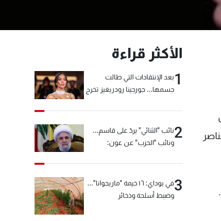
الأكثر قراءة
1
بعد الإنتقادات التي طالت
جسمها... جورجينا رودريغيز تخرج
عن صمتها
2
نائب "الثنائي" يردّ على قاسم...
ناصر
ونائب "الحزب" عن عون:
"انشالله خير"
3
في بوداي: ١٦ خيمة "ماريجوانا"...
وضبط أسلحة وذخائر