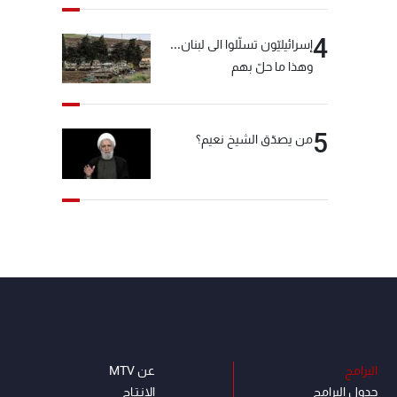
4
إسرائيليّون تسلّلوا الى لبنان...
وهذا ما حلّ بهم
5
من يصدّق الشيخ نعيم؟
البرامج
عن MTV
جدول البرامج
الإنـتـاج