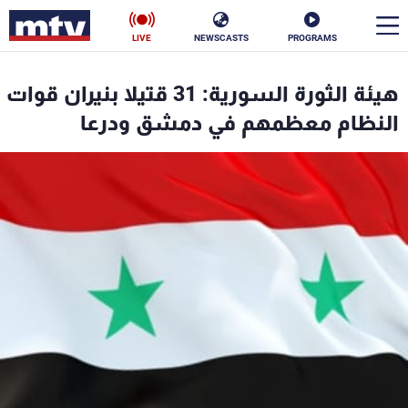
LIVE
NEWSCASTS
PROGRAMS
en
هيئة الثورة السورية: 31 قتيلا بنيران قوات
الأخبار
النظام معظمهم في دمشق ودرعا
سياسة
ناس
إقتصاد
فن
منوعات
رياضة
كأس العالم
البرامج
جدول البرامج