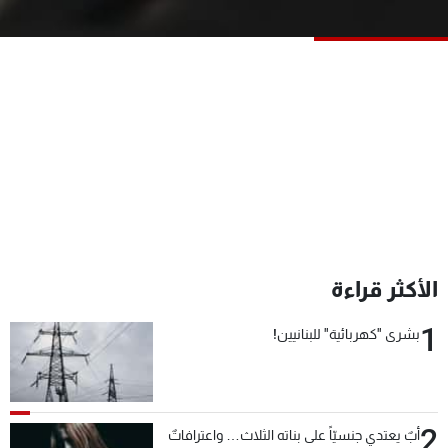
شاهد البرامج
الترددات
عن MTV
وظائف
الإنـتـاج
تواصل معنا
لاعلاناتكم
شروط الإسـتخدام
سياسة الخصوصية
الأكثر قراءة
1
بشرى "كهربائية" للبنانيين!
2
أبٌ يعتدي جنسيّاً على بناته الثلاث… واعترافاتٌ