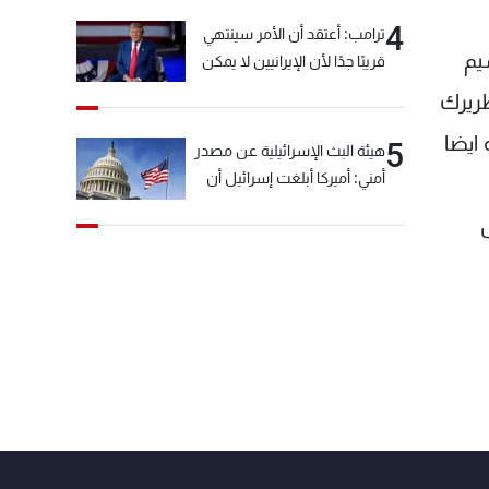
4
ترامب: أعتقد أن الأمر سينتهي
 مواليد قلعتمرا من ولاية ماردين (تركيا) عام 1858، سيم
قريبًا جدًا لأن الإيرانيين لا يمكن
أن يستمروا على هذا الحال
بطريرك
ق - بيروت، عام 1913، ورقي معه ايضا
5
هيئة البث الإسرائيلية عن مصدر
أمني: أميركا أبلغت إسرائيل أن
"حزب الله" لم يخرق وقف إطلاق
النار أمس في مجدل زون
وطلبت منها عدم التصعيد
خشية أن يؤثر ذلك على
مفاوضات روما