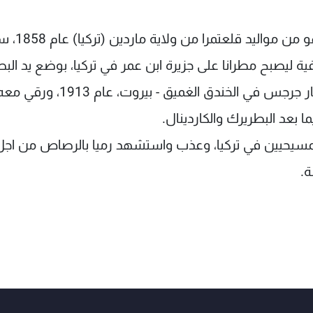
والجدير بالذكر ان الشهيد المطران ميخائيل ملكي هو من
لى الدرجة الاسقفية ليصبح مطرانا على جزيرة ابن عمر في تركيا، بوضع يد ال
مار اغناطيوس افرام الثاني رحماني، في كاتدرائية مار جرجس في الخندق الغمي
ا بعد البطريرك والكاردينال.
بالمسيحيين في تركيا، وعذب واستشهد رميا بالرصاص من اجل