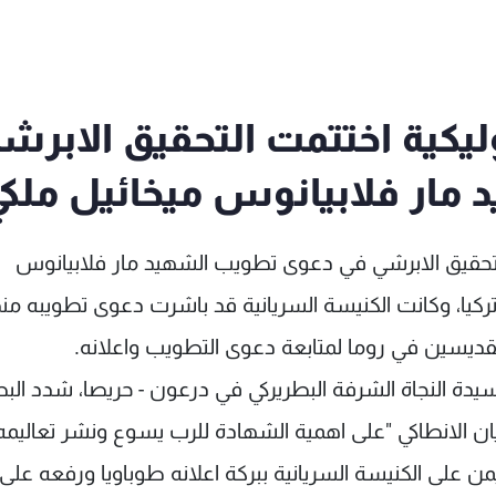
ليكية اختتمت التحقيق الابرش
ار فلابيانوس ميخائيل ملك
 التحقيق الابرشي في دعوى تطويب الشهيد مار فلابيانوس
ركيا، وكانت الكنيسة السريانية قد باشرت دعوى تطويبه منذ
ديسين في روما لمتابعة دعوى التطويب واعلانه.
يدة النجاة الشرفة البطريركي في درعون - حريصا، شدد الب
ن الانطاكي "على اهمية الشهادة للرب يسوع ونشر تعاليمه
يمن على الكنيسة السريانية ببركة اعلانه طوباويا ورفعه على