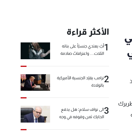
الأكثر قراءة
ي
1
أبٌ يعتدي جنسيّاً على بناته
ي
الثلاث… واعترافاتٌ صادمة
2
ترامب يقيّد الجنسية الأميركية
بالولادة
طريرك
3
الى نواف سلام: هل يدفع
الحايك ثمن وقوفه في وجه
خيّاط؟