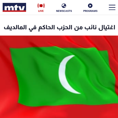
LIVE
NEWSCASTS
PROGRAMS
en
اغتيال نائب من الحزب الحاكم في المالديف
الأخبار
سياسة
ناس
إقتصاد
فن
منوعات
رياضة
كأس العالم
البرامج
جدول البرامج