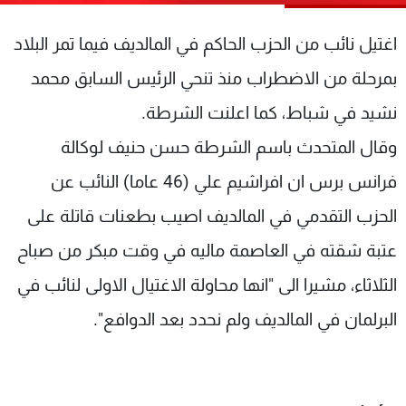
شاهد البرامج
اغتيل نائب من الحزب الحاكم في المالديف فيما تمر البلاد
الترددات
بمرحلة من الاضطراب منذ تنحي الرئيس السابق محمد
عن MTV
وظائف
نشيد في شباط، كما اعلنت الشرطة.
الإنـتـاج
تواصل معنا
لاعلاناتكم
شروط الإسـتخدام
وقال المتحدث باسم الشرطة حسن حنيف لوكالة
سياسة الخصوصية
فرانس برس ان افراشيم علي (46 عاما) النائب عن
الحزب التقدمي في المالديف اصيب بطعنات قاتلة على
عتبة شقته في العاصمة ماليه في وقت مبكر من صباح
الثلاثاء، مشيرا الى "انها محاولة الاغتيال الاولى لنائب في
البرلمان في المالديف ولم نحدد بعد الدوافع".