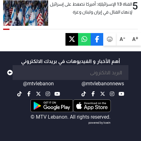
5
القناة 13 الإسرائيليّة: أميركا تضغط على إسرائيل
لإنهاء القتال في إيران ولبنان وغزة
-
+
A
A
أهم الأخبار و الفيديوهات في بريدك الالكتروني
@mtvlebanon
@mtvlebanonnews
© MTV Lebanon. All rights reserved.
powered by koein