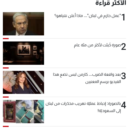
الأكثر قراءة
1
"عمل حازم في لبنان"... ماذا أعلن نتنياهو؟
2
صورة خُبئت لأكثر من مئة عام
3
بعد واقعة الضرب... كارمن لبس تضع هذا
الفيديو برسم المعنيين
4
بالصورة: إحباط عمليّة تهريب مخدّرات من لبنان
إلى السعوديّة!