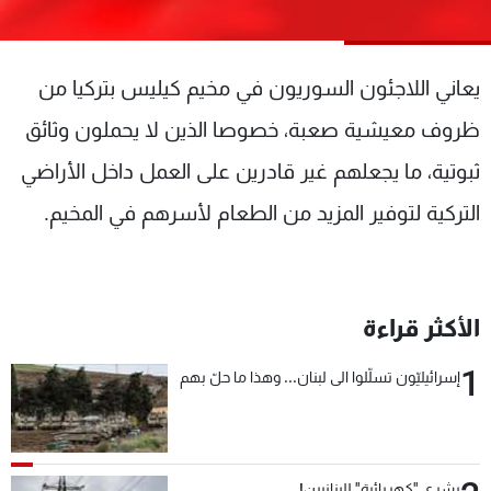
شاهد البرامج
الترددات
يعاني اللاجئون السوريون في مخيم كيليس بتركيا من
عن MTV
وظائف
ظروف معيشية صعبة، خصوصا الذين لا يحملون وثائق
الإنـتـاج
تواصل معنا
ثبوتية، ما يجعلهم غير قادرين على العمل داخل الأراضي
لاعلاناتكم
شروط الإسـتخدام
سياسة الخصوصية
التركية لتوفير المزيد من الطعام لأسرهم في المخيم.
الأكثر قراءة
1
إسرائيليّون تسلّلوا الى لبنان... وهذا ما حلّ بهم
بشرى "كهربائية" للبنانيين!