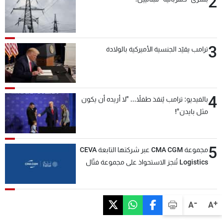
2
3
ترامب يقيّد الجنسية الأميركية بالولادة
4
بالفيديو: ترامب يُنقذ طفلاً... "لا أريده أن يكون
مثل بايدن"!
5
مجموعة CMA CGM عبر شركتها التابعة CEVA
Logistics تُنجز الاستحواذ على مجموعة فتّال
-
+
A
A