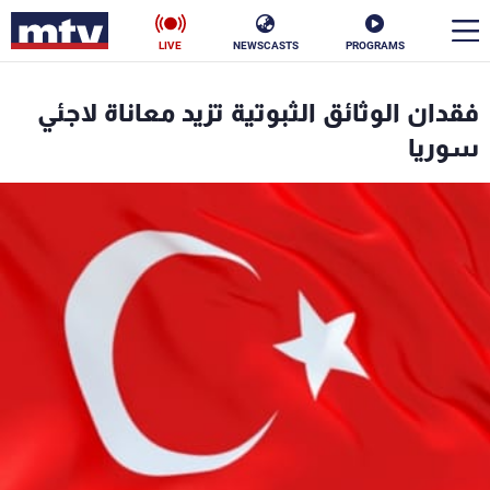
LIVE
NEWSCASTS
PROGRAMS
en
فقدان الوثائق الثبوتية تزيد معاناة لاجئي
الأخبار
سوريا
سياسة
ناس
إقتصاد
فن
منوعات
رياضة
كأس العالم
البرامج
جدول البرامج