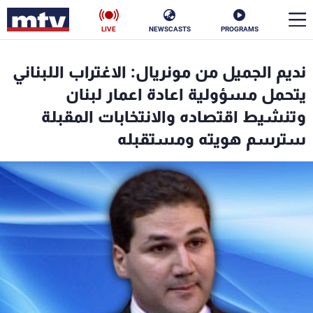
LIVE
NEWSCASTS
PROGRAMS
en
نديم الجميل من مونريال: الاغتراب اللبناني
الأخبار
يتحمل مسؤولية اعادة اعمار لبنان
وتنشيط اقتصاده والانتخابات المقبلة
سياسة
ناس
سترسم هويته ومستقبله
إقتصاد
فن
منوعات
رياضة
كأس العالم
البرامج
جدول البرامج