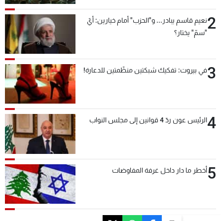
2
نعيم قاسم يبادر... و"الحزب" أمام خيارين: أيّ
"سمّ" يختار؟
3
في بيروت: تفكيك شبكتين منظّمتين للدعارة!
4
الرئيس عون ردّ 4 قوانين إلى مجلس النواب
5
أخطر ما دار داخل غرفة المفاوضات