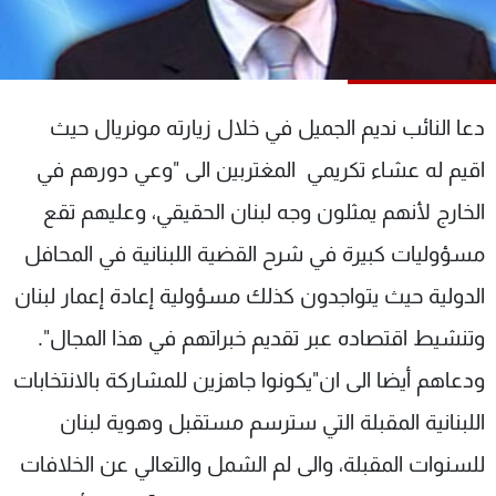
شاهد البرامج
الترددات
دعا النائب نديم الجميل في خلال زيارته مونريال حيث
عن MTV
وظائف
الإنـتـاج
تواصل معنا
اقيم له عشاء تكريمي المغتربين الى "وعي دورهم في
لاعلاناتكم
شروط الإسـتخدام
سياسة الخصوصية
الخارج لأنهم يمثلون وجه لبنان الحقيقي، وعليهم تقع
مسؤوليات كبيرة في شرح القضية اللبنانية في المحافل
الدولية حيث يتواجدون كذلك مسؤولية إعادة إعمار لبنان
وتنشيط اقتصاده عبر تقديم خبراتهم في هذا المجال".
ودعاهم أيضا الى ان"يكونوا جاهزين للمشاركة بالانتخابات
اللبنانية المقبلة التي سترسم مستقبل وهوية لبنان
للسنوات المقبلة، والى لم الشمل والتعالي عن الخلافات