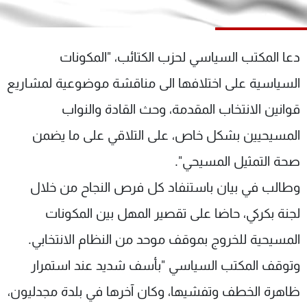
شاهد البرامج
الترددات
دعا المكتب السياسي لحزب الكتائب، "المكونات
عن MTV
وظائف
السياسية على اختلافها الى مناقشة موضوعية لمشاريع
الإنـتـاج
تواصل معنا
قوانين الانتخاب المقدمة، وحث القادة والنواب
لاعلاناتكم
شروط الإسـتخدام
سياسة الخصوصية
المسيحيين بشكل خاص، على التلاقي على ما يضمن
صحة التمثيل المسيحي".
وطالب في بيان باستنفاد كل فرص النجاح من خلال
لجنة بكركي، حاضا على تقصير المهل بين المكونات
المسيحية للخروج بموقف موحد من النظام الانتخابي.
وتوقف المكتب السياسي "بأسف شديد عند استمرار
ظاهرة الخطف وتفشيها، وكان آخرها في بلدة مجدليون،