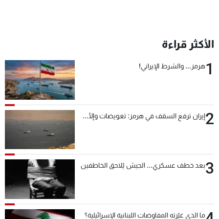
الأكثر قراءة
1
هرمز... والشرط الإيراني!
2
إيران ترفع السقف في هرمز: تعويضات وإلّا...
3
بعد خطف عسكري... الجيش يُلاحق الخاطفين
4
ما الذي غيّرته المفاوضات اللبنانية الإسرائيلية؟