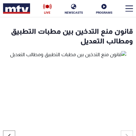
LIVE
NEWSCASTS
PROGRAMS
en
قانون منع التدخين بين مطبات التطبيق
الأخبار
ومطالب التعديل
سياسة
ناس
إقتصاد
فن
منوعات
رياضة
كأس العالم
البرامج
جدول البرامج