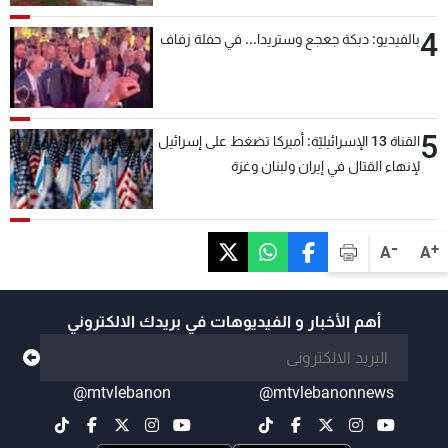
4
بالفيديو: دبكة جعجع وستريدا... في حفلة زفاف
5
القناة 13 الإسرائيليّة: أميركا تضغط على إسرائيل
لإنهاء القتال في إيران ولبنان وغزة
-
+
A
A
أهم الأخبار و الفيديوهات في بريدك الالكتروني
@mtvlebanon
@mtvlebanonnews