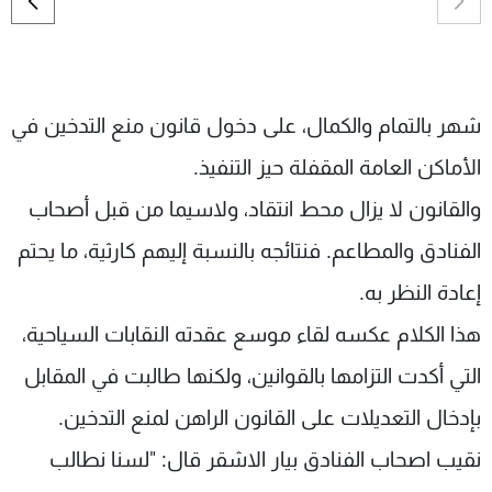
شاهد البرامج
الترددات
شهر بالتمام والكمال، على دخول قانون منع التدخين في
عن MTV
وظائف
الإنـتـاج
تواصل معنا
الأماكن العامة المقفلة حيز التنفيذ.
لاعلاناتكم
شروط الإسـتخدام
سياسة الخصوصية
والقانون لا يزال محط انتقاد، ولاسيما من قبل أصحاب
الفنادق والمطاعم. فنتائجه بالنسبة إليهم كارثية، ما يحتم
إعادة النظر به.
هذا الكلام عكسه لقاء موسع عقدته النقابات السياحية،
التي أكدت التزامها بالقوانين، ولكنها طالبت في المقابل
بإدخال التعديلات على القانون الراهن لمنع التدخين.
نقيب اصحاب الفنادق بيار الاشقر قال: "لسنا نطالب