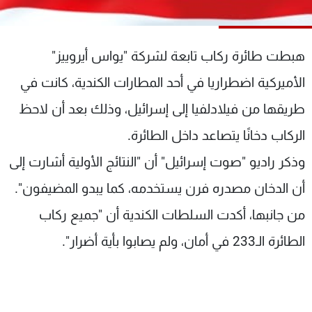
شاهد البرامج
الترددات
هبطت طائرة ركاب تابعة لشركة "يواس أيروييز"
عن MTV
وظائف
الأميركية اضطراريا في أحد المطارات الكندية، كانت في
الإنـتـاج
تواصل معنا
طريقها من فيلادلفيا إلى إسرائيل، وذلك بعد أن لاحظ
لاعلاناتكم
شروط الإسـتخدام
سياسة الخصوصية
الركاب دخانًا يتصاعد داخل الطائرة.
وذكر راديو "صوت إسرائيل" أن "النتائج الأولية أشارت إلى
أن الدخان مصدره فرن يستخدمه، كما يبدو المضيفون".
من جانبها، أكدت السلطات الكندية أن "جميع ركاب
الطائرة الـ233 في أمان، ولم يصابوا بأية أضرار".