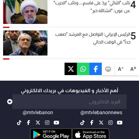
4
نائب "الثنائي" يردّ على قاسم... ونائب "الحزب"
عن عون: "انشالله خير"
5
الرئيس الإيراني: التواصل مع المرشد "صعب
جداً" في الوقت الحالي
-
+
A
A
أهم الأخبار و الفيديوهات في بريدك الالكتروني
@mtvlebanon
@mtvlebanonnews