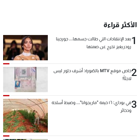
الأكثر قراءة
1
بعد الإنتقادات التي طالت جسمها... جورجينا
رودريغيز تخرج عن صمتها
2
خاص موقع MTV بالصّورة: أشرف دبّور ليس
لاجئاً!
3
في بوداي: ١٦ خيمة "ماريجوانا"... وضبط أسلحة
وذخائر