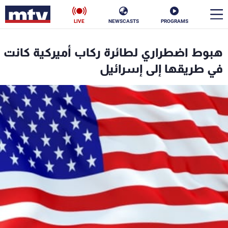
LIVE
NEWSCASTS
PROGRAMS
en
هبوط اضطراري لطائرة ركاب أميركية كانت
الأخبار
في طريقها إلى إسرائيل
سياسة
ناس
إقتصاد
فن
منوعات
رياضة
كأس العالم
البرامج
جدول البرامج