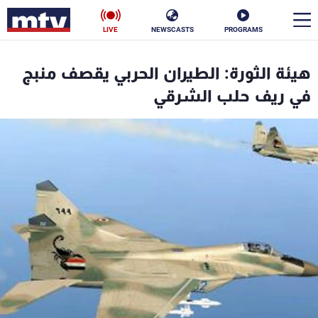
LIVE
NEWSCASTS
PROGRAMS
en
هيئة الثورة: الطيران الحربي يقصف منبج
الأخبار
في ريف حلب الشرقي
سياسة
ناس
إقتصاد
فن
منوعات
رياضة
كأس العالم
البرامج
جدول البرامج