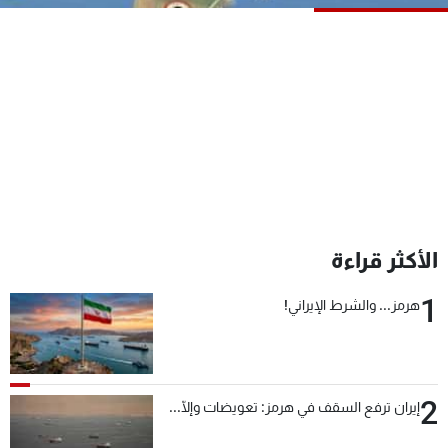
شاهد البرامج
الترددات
عن MTV
وظائف
الإنـتـاج
تواصل معنا
لاعلاناتكم
شروط الإسـتخدام
سياسة الخصوصية
الأكثر قراءة
1
هرمز... والشرط الإيراني!
2
إيران ترفع السقف في هرمز: تعويضات وإلّا...