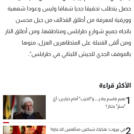
شاهد البرامج
حصل يتطلب تحقيقا جديا شفافا وليس وعودا شفهية
الترددات
وورقية لمعرفة من أطلق القذائف من جبل محسن
باتجاه جميع شوارع طرابلس ومناطقها، ومن أطلق النار
عن MTV
وظائف
الإنـتـاج
تواصل معنا
ومن ألقى القنبلة على المتظاهرين العزل، منوها
لاعلاناتكم
شروط الإسـتخدام
سياسة الخصوصية
بالموقف الجدي للجيش اللبناني في طرابلس".
الأكثر قراءة
1
نعيم قاسم يبادر... و"الحزب" أمام خيارين: أيّ
"سمّ" يختار؟
2
في بيروت: تفكيك شبكتين منظّمتين للدعارة!