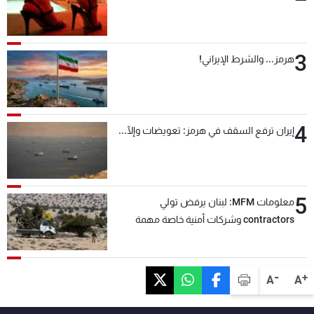
3
هرمز... والشرط الإيراني!
4
إيران ترفع السقف في هرمز: تعويضات وإلّا...
5
معلومات MFM: لبنان يرفض تولي
contractors وشركات أمنية خاصة مهمة
التحقق من نزع سلاح "حزب الله"
-
+
A
A