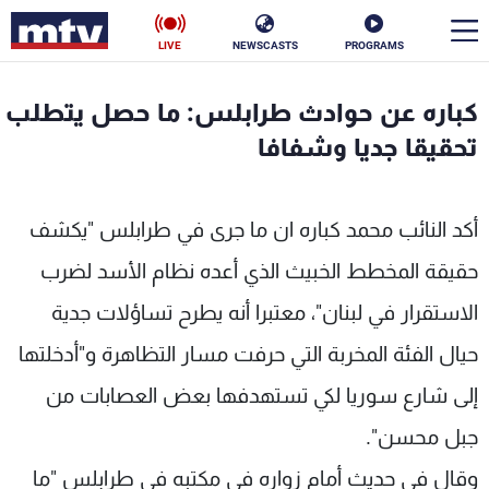
LIVE
NEWSCASTS
PROGRAMS
en
كباره عن حوادث طرابلس: ما حصل يتطلب
الأخبار
تحقيقا جديا وشفافا
سياسة
ناس
أكد النائب محمد كباره ان ما جرى في طرابلس "يكشف
إقتصاد
فن
حقيقة المخطط الخبيث الذي أعده نظام الأسد لضرب
منوعات
رياضة
الاستقرار في لبنان"، معتبرا أنه يطرح تساؤلات جدية
كأس العالم
حيال الفئة المخربة التي حرفت مسار التظاهرة و"أدخلتها
إلى شارع سوريا لكي تستهدفها بعض العصابات من
جبل محسن".
البرامج
وقال في حديث أمام زواره في مكتبه في طرابلس "ما
جدول البرامج