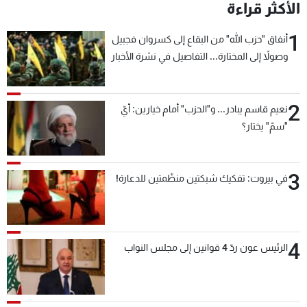
الأكثر قراءة
1
أنفاق "حزب الله" من البقاع إلى كسروان فجبيل
وصولاً إلى المختارة... التفاصيل في نشرة الأخبار
بعد قليل
2
نعيم قاسم يبادر... و"الحزب" أمام خيارين: أيّ
"سمّ" يختار؟
3
في بيروت: تفكيك شبكتين منظّمتين للدعارة!
4
الرئيس عون ردّ 4 قوانين إلى مجلس النواب