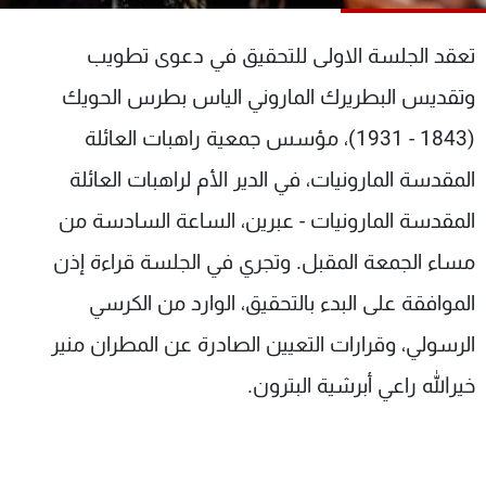
شاهد البرامج
الترددات
تعقد الجلسة الاولى للتحقيق في دعوى تطويب
وتقديس البطريرك الماروني الياس بطرس الحويك
عن MTV
وظائف
(1843 - 1931)، مؤسس جمعية راهبات العائلة
الإنـتـاج
تواصل معنا
لاعلاناتكم
شروط الإسـتخدام
المقدسة المارونيات، في الدير الأم لراهبات العائلة
سياسة الخصوصية
المقدسة المارونيات - عبرين، الساعة السادسة من
مساء الجمعة المقبل. وتجري في الجلسة قراءة إذن
الموافقة على البدء بالتحقيق، الوارد من الكرسي
الرسولي، وقرارات التعيين الصادرة عن المطران منير
خيرالله راعي أبرشية البترون.