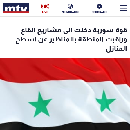
LIVE
NEWSCASTS
PROGRAMS
en
قوة سورية دخلت الى مشاريع القاع
الأخبار
وراقبت المنطقة بالمناظير عن اسطح
المنازل
سياسة
ناس
إقتصاد
فن
منوعات
رياضة
كأس العالم
البرامج
جدول البرامج