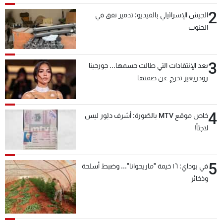
2
الجيش الإسرائيلي بالفيديو: تدمير نفق في
الجنوب
3
بعد الإنتقادات التي طالت جسمها... جورجينا
رودريغيز تخرج عن صمتها
4
خاص موقع MTV بالصّورة: أشرف دبّور ليس
لاجئاً!
5
في بوداي: ١٦ خيمة "ماريجوانا"... وضبط أسلحة
وذخائر