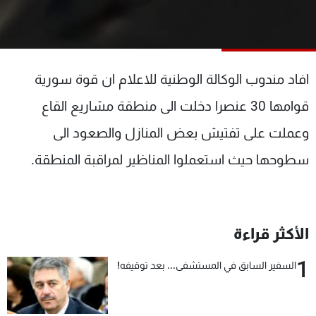
شاهد البرامج
الترددات
افاد مندوب الوكالة الوطنية للاعلام ان قوة سورية
عن MTV
وظائف
الإنـتـاج
تواصل معنا
قوامها 30 عنصرا دخلت الى منطقة مشاريع القاع
لاعلاناتكم
شروط الإسـتخدام
سياسة الخصوصية
وعملت على تفتيش بعض المنازل والصعود الى
سطوحها حيث استعملوا المناظير لمراقبة المنطقة.
الأكثر قراءة
1
السفير السابق في المستشفى... بعد توقيفه!