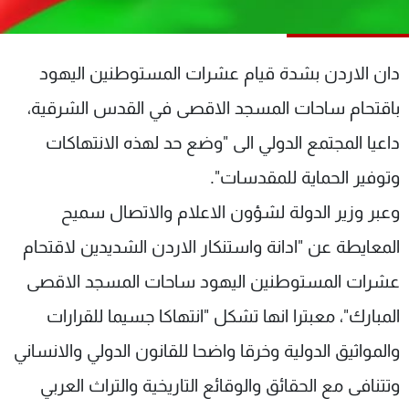
شاهد البرامج
الترددات
دان الاردن بشدة قيام عشرات المستوطنين اليهود
عن MTV
وظائف
باقتحام ساحات المسجد الاقصى في القدس الشرقية،
الإنـتـاج
تواصل معنا
داعيا المجتمع الدولي الى "وضع حد لهذه الانتهاكات
لاعلاناتكم
شروط الإسـتخدام
سياسة الخصوصية
وتوفير الحماية للمقدسات".
وعبر وزير الدولة لشؤون الاعلام والاتصال سميح
المعايطة عن "ادانة واستنكار الاردن الشديدين لاقتحام
عشرات المستوطنين اليهود ساحات المسجد الاقصى
المبارك"، معبترا انها تشكل "انتهاكا جسيما للقرارات
والمواثيق الدولية وخرقا واضحا للقانون الدولي والانساني
وتتنافى مع الحقائق والوقائع التاريخية والتراث العربي