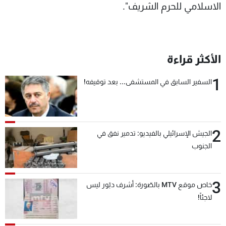
الاسلامي للحرم الشريف".
الأكثر قراءة
1
السفير السابق في المستشفى... بعد توقيفه!
2
الجيش الإسرائيلي بالفيديو: تدمير نفق في
الجنوب
3
خاص موقع MTV بالصّورة: أشرف دبّور ليس
لاجئاً!