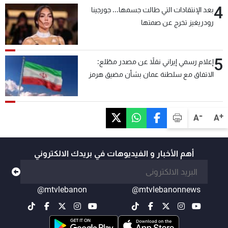
4
بعد الإنتقادات التي طالت جسمها... جورجينا
رودريغيز تخرج عن صمتها
5
إعلام رسمي إيراني نقلاً عن مصدر مطّلع:
الاتفاق مع سلطنة عمان بشأن مضيق هرمز
سيتأجل ما دامت أميركا تهدد إيران
-
+
A
A
أهم الأخبار و الفيديوهات في بريدك الالكتروني
@mtvlebanon
@mtvlebanonnews