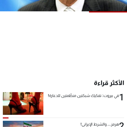
شاهد البرامج
الترددات
عن MTV
وظائف
الإنـتـاج
تواصل معنا
لاعلاناتكم
شروط الإسـتخدام
سياسة الخصوصية
الأكثر قراءة
1
في بيروت: تفكيك شبكتين منظّمتين للدعارة!
2
هرمز... والشرط الإيراني!