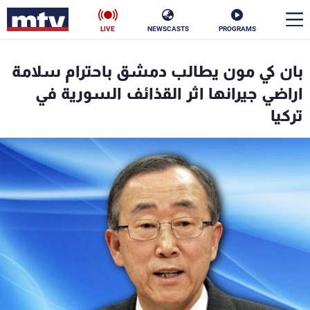
LIVE
NEWSCASTS
PROGRAMS
en
بان كي مون يطالب دمشق باحترام سلامة
الأخبار
اراضي جيرانها اثر القذائف السورية في
تركيا
سياسة
ناس
إقتصاد
فن
منوعات
رياضة
كأس العالم
البرامج
جدول البرامج