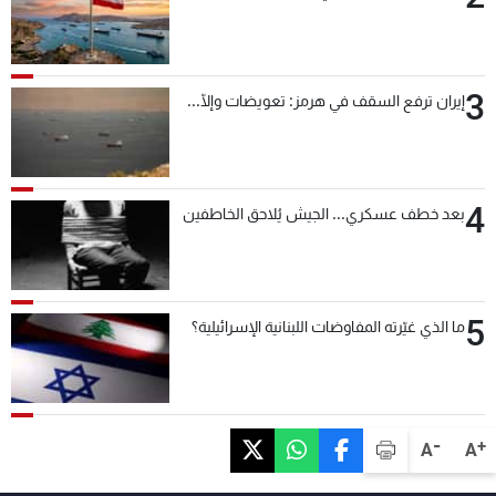
3
إيران ترفع السقف في هرمز: تعويضات وإلّا...
4
بعد خطف عسكري... الجيش يُلاحق الخاطفين
5
ما الذي غيّرته المفاوضات اللبنانية الإسرائيلية؟
-
+
A
A