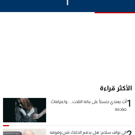
شاهد البرامج
الترددات
عن MTV
وظائف
الإنـتـاج
تواصل معنا
لاعلاناتكم
شروط الإسـتخدام
سياسة الخصوصية
الأكثر قراءة
1
أبٌ يعتدي جنسيّاً على بناته الثلاث… واعترافاتٌ
صادمة
2
الى نواف سلام: هل يدفع الحايك ثمن وقوفه