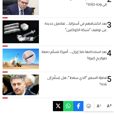
في وجه خيّاط؟
3
بعد انكشافهم في أستراليا... تفاصيل جديدة
عن توقيف "شبكة الكوكايين"
4
بعد استخدامها ضدّ إيران... أميركا تتسلّم دفعة
صواريخ كبيرة!
5
قضيّة السفير "الذي سقط": هل يُسلَّم إلى
بلده؟
-
+
A
A