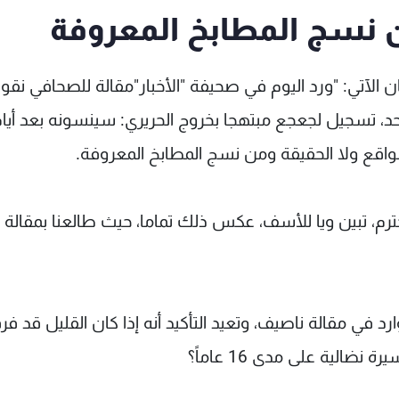
ن نسج المطابخ المعروفة
يان الآتي: "ورد اليوم في صحيفة "الأخبار"مقالة للصحافي نقول
أحد، تسجيل لجعجع مبتهجا بخروج الحريري: سينسونه بعد أيا
الواقع ولا الحقيقة ومن نسج المطابخ المعروفة.
ترم، تبين ويا للأسف، عكس ذلك تماما، حيث طالعنا بمقالة م
رد في مقالة ناصيف، وتعيد التأكيد أنه إذا كان القليل قد فرق
ضالية على مدى 16 عاماً؟