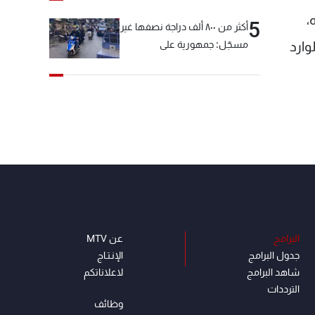
،
5
أكثر من ٨٠٠ ألف دراجة نصفها غير
وارد
مسجّل: جمهورية على
"دولابَين"!
البرامج
عن MTV
جدول البرامج
الإنـتـاج
شاهد البرامج
لاعلاناتكم
الترددات
وظائف