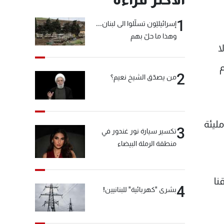
1
إسرائيليّون تسلّلوا الى لبنان...
وهذا ما حلّ بهم
ا
م
2
من يصدّق الشيخ نعيم؟
ليئة
3
تكسير سيارة نور غندور في
منطقة الرملة البيضاء
نا
4
بشرى "كهربائية" للبنانيين!