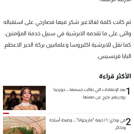
ثم كانت كلمة لغالاغير شكر فيها قصارجي على استقباله
واثنى على ما تقدمه الابرشية في سبيل خدمة المؤمنين.
كما نقل للابرشية اكليروسا وعلمانيين بركة الحبر الاعظم
البابا فرنسيس.
الأكثر قراءة
1
بعد الإنتقادات التي طالت جسمها... جورجينا
رودريغيز تخرج عن صمتها
2
في بوداي: ١٦ خيمة "ماريجوانا"... وضبط أسلحة
وذخائر