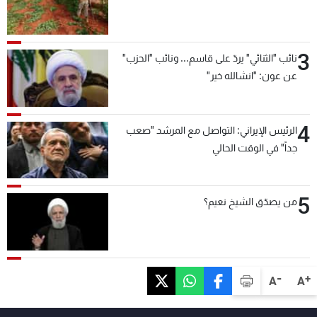
3
نائب "الثنائي" يردّ على قاسم... ونائب "الحزب"
عن عون: "انشالله خير"
4
الرئيس الإيراني: التواصل مع المرشد "صعب
جداً" في الوقت الحالي
5
من يصدّق الشيخ نعيم؟
-
+
A
A