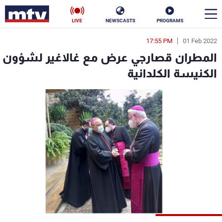
LIVE
NEWSCASTS
PROGRAMS
17:55 PM
01 Feb 2022
en
المطران قصارجي عرض مع غالاغير لشؤون
الأخبار
الكنيسة الكلدانية
سياسة
ناس
إقتصاد
فن
منوعات
رياضة
كأس العالم
البرامج
جدول البرامج