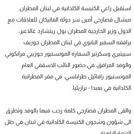
شاهد البرامج
استقبل راعي الكنيسة الكلدانية في لبنان المطران
الترددات
ميشال قصارجي أمين سر دولة الفاتيكان للعلاقات مع
الدول وزير الخارجية المطران بول ريتشارد غالاغير،
عن MTV
وظائف
الإنـتـاج
تواصل معنا
يرافقه السفير البابوي في لبنان المطران جوزيف
لاعلاناتكم
شروط الإسـتخدام
سبيتيري وسكرتير السفارة المونسنيور جوزيبي فرانكوني
سياسة الخصوصية
والوفد المرافق، في حضور النائب الاسقفي العام
المونسنيور رافائيل طرابلسي، في مقر المطرانية
الكلدانية في بعبدا - برازيليا.
والقى المطران قصارجي كلمة رحب فيها بالوفد وتطرق
الى شؤون وشجون الكنيسة الكلدانية في لبنان في ظل
الازمة الراهنة.