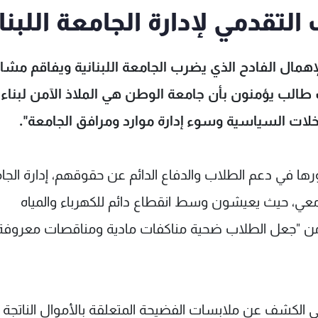
قدمي لإدارة الجامعة اللبنان
مال الفادح الذي يضرب الجامعة اللبنانية ويفاقم مشاك
إدارة غير آبهة لمستقبل أكثر من 40 ألف طالب يؤمنون بأن جامعة الوطن هي الملاذ الآمن لبناء
ت السياسية وسوء إدارة موارد ومرافق الجامعة".
رها في دعم الطلاب والدفاع الدائم عن حقوقهم، إدارة الجا
عي، حيث يعيشون وسط انقطاع دائم للكهرباء والمياه
رة من "جعل الطلاب ضحية مناكفات مادية ومناقصات معروفة
 الكشف عن ملابسات الفضيحة المتعلقة بالأموال الناتجة