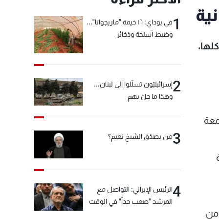
ية
1
في بوداي: ١٦ خيمة "ماريجوانا"...
وضبط أسلحة وذخائر
لها،
2
إسرائيليّون تسلّلوا الى لبنان...
وهذا ما حلّ بهم
معة
3
من يصدّق الشيخ نعيم؟
4
الرئيس الإيراني: التواصل مع
المرشد "صعب جداً" في الوقت
 من
الحالي