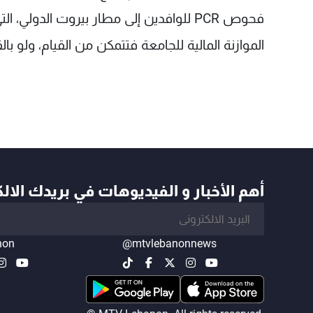
فحوص PCR للوافدين إلى مطار بيروت الدولي،
الموازنة المالية للجامعة فتتمكن من القيام، ولو ب
أهم الأخبار و الفيديوهات في بريدك الال
non
@mtvlebanonnews