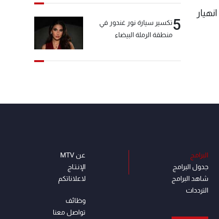
انهيار
5
تكسير سيارة نور غندور في
منطقة الرملة البيضاء
البرامج
عن MTV
جدول البرامج
الإنـتـاج
شاهد البرامج
لاعلاناتكم
الترددات
وظائف
تواصل معنا