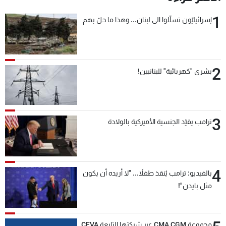
شاهد البرامج
1
إسرائيليّون تسلّلوا الى لبنان... وهذا ما حلّ بهم
الترددات
عن MTV
وظائف
الإنـتـاج
تواصل معنا
2
بشرى "كهربائية" للبنانيين!
لاعلاناتكم
شروط الإسـتخدام
سياسة الخصوصية
3
ترامب يقيّد الجنسية الأميركية بالولادة
4
بالفيديو: ترامب يُنقذ طفلاً... "لا أريده أن يكون
مثل بايدن"!
مجموعة CMA CGM عبر شركتها التابعة CEVA