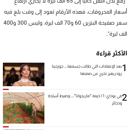
"رفع بدل النقل حالياً إلى 65 الف ليرة لا يجاري ارتفاع
أسعار المحروقات، فهذه الأرقام تعود إلى وقت بلغ فيه
سعر صفيحة البنزين 60 و70 الف ليرة، وليس 300 و400
الف ليرة".
الأكثر قراءة
1
بعد الإنتقادات التي طالت جسمها... جورجينا
رودريغيز تخرج عن صمتها
2
في بوداي: ١٦ خيمة "ماريجوانا"... وضبط أسلحة
وذخائر