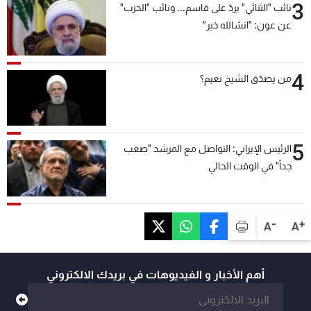
3
نائب "الثنائي" يردّ على قاسم... ونائب "الحزب"
عن عون: "انشالله خير"
4
من يصدّق الشيخ نعيم؟
5
الرئيس الإيراني: التواصل مع المرشد "صعب
جداً" في الوقت الحالي
-
+
A
A
أهم الأخبار و الفيديوهات في بريدك الالكتروني