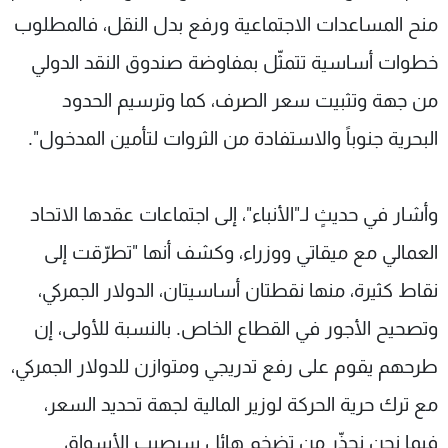
منح المساعدات الاجتماعية ورفع بدل النقل، فالمطلوب
خطوات أساسية تتمثّل بمفاوضة صندوق النقد الدولي
من جهة وتثبيت سعر الصرف، كما وترسيم الحدود
البحرية جنوباً والاستفادة من الثروات لتأمين المدخول".
وأشار في حديثٍ لـ"الأنباء"، إلى اجتماعات عقدها الاتحاد
العمالي مع ميقاتي ووزراء، وكشف أنها "تطرّقت إلى
نقاط كثيرة، منها نقطتان أساسيتان، الدولار الجمركي،
وتصحيح الأجور في القطاع الخاص. بالنسبة للأولى، إن
طرحهم يقوم على رفع تدريجي ومتوازن للدولار الجمركي،
مع ترك حرية الحركة لوزير المالية لجهة تحديد السعر،
فيما نحن نحذّر من تضخم هائل سيصيب الأسواق