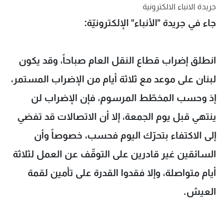
جريدة الانباء الالكترونية
شاهد البرامج
جاء في جريدة "الأنباء" الإلكترونيّة:
الترددات
عن MTV
وظائف
انطلق إضراب قطاع النقل العام صباحاً، وقد يكون
الإنـتـاج
تواصل معنا
لاعلاناتكم
شروط الإسـتخدام
لبنان على موعد مع ثلاثة أيام من الإضراب المستمر،
سياسة الخصوصية
إذ وحسب المخطّط المرسوم، فإن الإضراب لن
ينتهي قبل يوم الجمعة، إلا أن الاتصالات قد تفضي
إلى الاكتفاء بتحرّك اليوم فحسب، خصوصاً وأن
السائقين غير قادرين على التوقّف عن العمل لثلاثة
أيام متواصلة، وإلا فقدوا القدرة على تأمين لقمة
العيش.