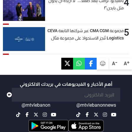
4
بالفيديو: ترامب يُنقذ طفلاً... "لا أريده أن يكون
مثل بايدن"!
5
مجموعة CMA CGM عبر شركتها التابعة CEVA
Logistics تُنجز الاستحواذ على مجموعة فتّال
-
+
A
A
أهم الأخبار و الفيديوهات في بريدك الالكتروني
@mtvlebanon
@mtvlebanonnews