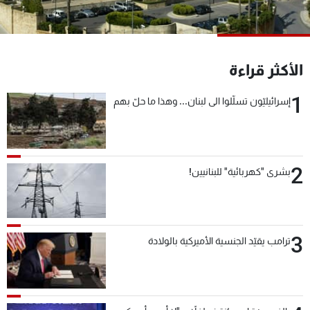
شاهد البرامج
الترددات
الأكثر قراءة
عن MTV
وظائف
الإنـتـاج
تواصل معنا
1
إسرائيليّون تسلّلوا الى لبنان... وهذا ما حلّ بهم
لاعلاناتكم
شروط الإسـتخدام
سياسة الخصوصية
2
بشرى "كهربائية" للبنانيين!
3
ترامب يقيّد الجنسية الأميركية بالولادة