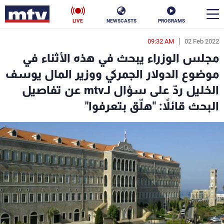
LIVE
NEWSCASTS
PROGRAMS
09:32 AM
02 Feb 2022
en
مجلس الوزراء يبحث في هذه الأثناء في
الأخبار
موضوع الدولار الجمركي ووزير المال يوسف
الخليل ردّ على سؤال لـmtv عن تفاصيل
سياسة
ناس
البحث قائلاً: "هلّق بتعرفوا"
إقتصاد
فن
منوعات
رياضة
كأس العالم
البرامج
جدول البرامج