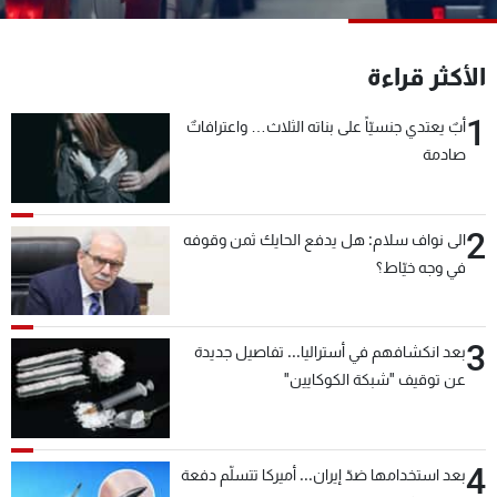
شاهد البرامج
الترددات
الأكثر قراءة
1
أبٌ يعتدي جنسيّاً على بناته الثلاث… واعترافاتٌ
عن MTV
وظائف
الإنـتـاج
تواصل معنا
صادمة
لاعلاناتكم
شروط الإسـتخدام
سياسة الخصوصية
2
الى نواف سلام: هل يدفع الحايك ثمن وقوفه
في وجه خيّاط؟
3
بعد انكشافهم في أستراليا... تفاصيل جديدة
عن توقيف "شبكة الكوكايين"
4
بعد استخدامها ضدّ إيران... أميركا تتسلّم دفعة