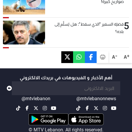
صواريخ كبيرة!
5
قضيّة السفير "الذي سقط": هل يُسلَّم إلى
بلده؟
-
+
A
A
أهم الأخبار و الفيديوهات في بريدك الالكتروني
@mtvlebanon
@mtvlebanonnews
© MTV Lebanon. All rights reserved.