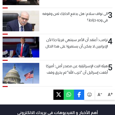
3
الى نواف سلام: هل يدفع الحايك ثمن وقوفه
في وجه خيّاط؟
4
ترامب: أعتقد أن الأمر سينتهي قريبًا جدًا لأن
الإيرانيين لا يمكن أن يستمروا على هذا الحال
5
هيئة البث الإسرائيلية عن مصدر أمني: أميركا
أبلغت إسرائيل أن "حزب الله" لم يخرق وقف
إطلاق النار أمس في مجدل زون وطلبت منها
عدم التصعيد خشية أن يؤثر ذلك على مفاوضات
روما
-
+
A
A
أهم الأخبار و الفيديوهات في بريدك الالكتروني