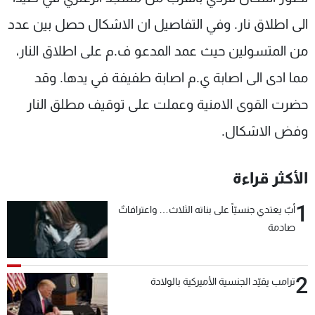
شاهد البرامج
الى اطلاق نار. وفي التفاصيل ان الاشكال حصل بين عدد
الترددات
من المتسولين حيث عمد المدعو ف.م على اطلاق النار،
مما ادى الى اصابة ي.م اصابة طفيفة في يدها. وقد
عن MTV
وظائف
الإنـتـاج
تواصل معنا
حضرت القوى الامنية وعملت على توقيف مطلق النار
لاعلاناتكم
شروط الإسـتخدام
سياسة الخصوصية
وفض الاشكال.
الأكثر قراءة
1
أبٌ يعتدي جنسيّاً على بناته الثلاث… واعترافاتٌ
صادمة
2
ترامب يقيّد الجنسية الأميركية بالولادة