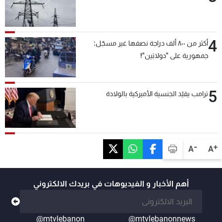
4
أكثر من ٨٠٠ ألف دراجة نصفها غير مسجّل:
جمهورية على "دولابَين"!
5
ترامب يقيّد الجنسية الأميركية بالولادة
-
+
A
A
أهم الأخبار و الفيديوهات في بريدك الالكتروني
@mtvlebanon
@mtvlebanonnews