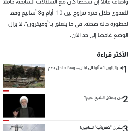
وأضاف قائلا إن شخصا كان مع السلالات السابقة، حاملا
للعدوى خلال فترة تتراوح بين 10 أيام و3 أسابيع وفقا
لخطورة حالة صحته. في ما يتعلق بـ"أوميكرون"، لا يزال
الوضع غامضا إلى حد الآن.
الأكثر قراءة
1
إسرائيليّون تسلّلوا الى لبنان... وهذا ما حلّ بهم
2
من يصدّق الشيخ نعيم؟
3
بشرى "كهربائية" للبنانيين!