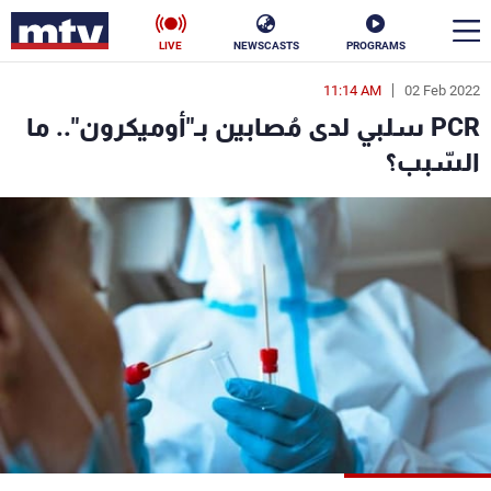
LIVE
NEWSCASTS
PROGRAMS
11:14 AM
02 Feb 2022
en
PCR سلبي لدى مُصابين بـ"أوميكرون".. ما
الأخبار
السّبب؟
سياسة
ناس
إقتصاد
فن
منوعات
رياضة
كأس العالم
البرامج
جدول البرامج