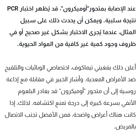
شاهد البرامج
عند الإصابة بمتحور"أوميكرون"، قد يُظهر اختبار PCR
الترددات
نتيجة سلبية. ويمكن أن يحدث ذلك على سبيل
المثال، عندما يُجرى الاختبار بشكل غير صحيح أو في
عن MTV
وظائف
الإنـتـاج
تواصل معنا
ظروف وجود كمية غير كافية من المواد الحيوية.
لاعلاناتكم
شروط الإسـتخدام
سياسة الخصوصية
أعلن ذلك يفغيني تيماكوف، اختصاصي الوبائيات والتلقيح
ضد الأمراض المعدية. وأشار الخبير في مقابلة مع إذاعة
روسية إلى أن متحور "أوميكرون" قد يغادر البلعوم
الأنفي بسرعة كبيرة إلى درجة تمنع اكتشافه. لذلك، إذا
كانت هناك أعراض واضحة، فمن الأفضل تجنب الاتصال
بالمريض.