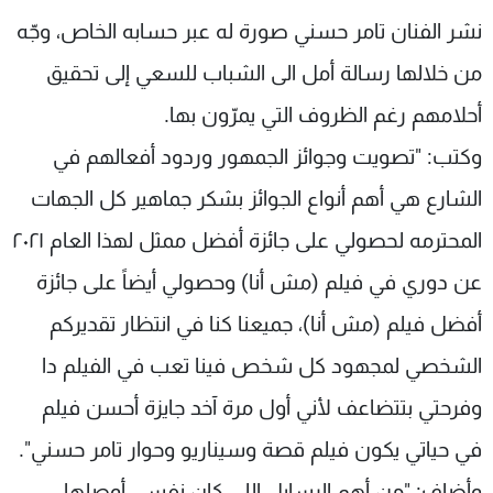
شاهد البرامج
نشر الفنان تامر حسني صورة له عبر حسابه الخاص، وجّه
الترددات
من خلالها رسالة أمل الى الشباب للسعي إلى تحقيق
أحلامهم رغم الظروف التي يمرّون بها.
عن MTV
وظائف
الإنـتـاج
تواصل معنا
وكتب: "تصويت وجوائز الجمهور وردود أفعالهم في
لاعلاناتكم
شروط الإسـتخدام
الشارع هي أهم أنواع الجوائز بشكر جماهير كل الجهات
سياسة الخصوصية
المحترمه لحصولي على جائزة أفضل ممثل لهذا العام ٢٠٢١
عن دوري في فيلم (مش أنا) وحصولي أيضاً على جائزة
أفضل فيلم (مش أنا)، جميعنا كنا في انتظار تقديركم
الشخصي لمجهود كل شخص فينا تعب في الفيلم دا
وفرحتي بتتضاعف لأني أول مرة آخد جايزة أحسن فيلم
في حياتي يكون فيلم قصة وسيناريو وحوار تامر حسني".
وأضاف: "من أهم الرسايل اللي كان نفسي أوصلها