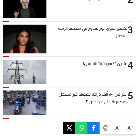
3
تكسير سيارة نور غندور في منطقة الرملة
البيضاء
4
بشرى "كهربائية" للبنانيين!
5
أكثر من ٨٠٠ ألف دراجة نصفها غير مسجّل:
جمهورية على "دولابَين"!
-
+
A
A