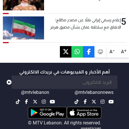
5
إعلام رسمي إيراني نقلاً عن مصدر مطّلع:
الاتفاق مع سلطنة عمان بشأن مضيق هرمز
سيتأجل ما دامت أميركا تهدد إيران
-
+
A
A
أهم الأخبار و الفيديوهات في بريدك الالكتروني
@mtvlebanon
@mtvlebanonnews
© MTV Lebanon. All rights reserved.
powered by koein