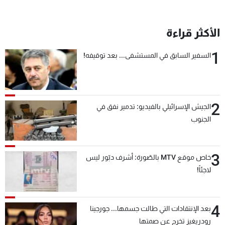
الأكثر قراءة
1
السفير السابق في المستشفى... بعد توقيفه!
2
الجيش الإسرائيلي بالفيديو: تدمير نفق في
الجنوب
3
خاص موقع MTV بالصّورة: أشرف دبّور ليس
لاجئاً!
4
بعد الإنتقادات التي طالت جسمها... جورجينا
رودريغيز تخرج عن صمتها