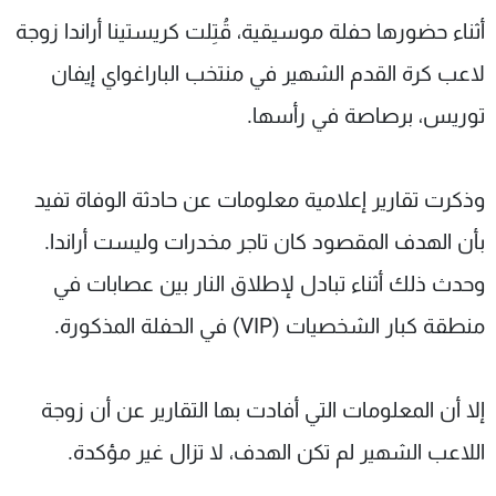
شاهد البرامج
أثناء حضورها حفلة موسيقية، قُتِلت كريستينا أراندا زوجة
الترددات
لاعب كرة القدم الشهير في منتخب الباراغواي إيفان
توريس، برصاصة في رأسها.
عن MTV
وظائف
الإنـتـاج
تواصل معنا
لاعلاناتكم
شروط الإسـتخدام
وذكرت تقارير إعلامية معلومات عن حادثة الوفاة تفيد
سياسة الخصوصية
بأن الهدف المقصود كان تاجر مخدرات وليست أراندا.
وحدث ذلك أثناء تبادل لإطلاق النار بين عصابات في
منطقة كبار الشخصيات (VIP) في الحفلة المذكورة.
إلا أن المعلومات التي أفادت بها التقارير عن أن زوجة
اللاعب الشهير لم تكن الهدف، لا تزال غير مؤكدة.