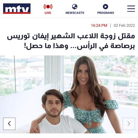
LIVE
NEWSCASTS
PROGRAMS
16:24 PM
02 Feb 2022
en
مقتل زوجة اللاعب الشهير إيفان توريس
الأخبار
برصاصة في الرأس... وهذا ما حصل!
سياسة
ناس
إقتصاد
فن
منوعات
رياضة
كأس العالم
البرامج
جدول البرامج