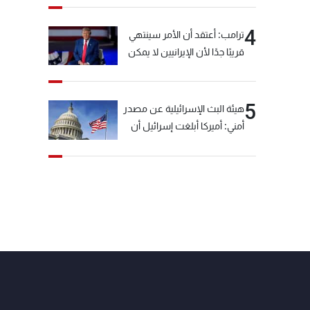
4
ترامب: أعتقد أن الأمر سينتهي
قريبًا جدًا لأن الإيرانيين لا يمكن
أن يستمروا على هذا الحال
5
هيئة البث الإسرائيلية عن مصدر
أمني: أميركا أبلغت إسرائيل أن
"حزب الله" لم يخرق وقف إطلاق
النار أمس في مجدل زون
وطلبت منها عدم التصعيد
خشية أن يؤثر ذلك على
مفاوضات روما