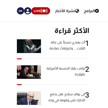
البرامج
نشرة الأخبار
LIVE
en
الأكثر قراءة
1
أبٌ يعتدي جنسيّاً على بناته
الثلاث… واعترافاتٌ صادمة
2
ترامب يقيّد الجنسية الأميركية
بالولادة
3
الى نواف سلام: هل يدفع
الحايك ثمن وقوفه في وجه
خيّاط؟