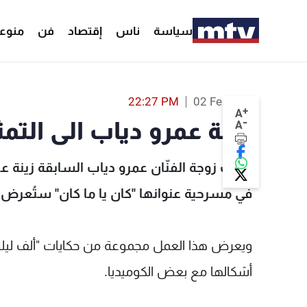
سياسة
ناس
إقتصاد
فن
منوع
زوجة عمرو
22:27 PM
02 Feb 2022
+
A
-
زوجة عمرو دياب الى التمث
A
دخلت زوجة الفنّان عمرو دياب السابقة زينة ع
في مسرحية عنوانها "كان يا ما كان" ستُعرض في السعود
ويعرض هذا العمل مجموعة من حكايات "ألف ليلة و
أشكالها مع بعض الكوميديا.