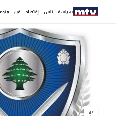
سياسة
ناس
إقتصاد
فن
منوع
+
A