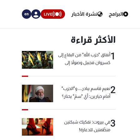
البرامج
نشرة الأخبار
LIVE
en
الأكثر قراءة
1
أنفاق "حزب الله" من البقاع إلى
كسروان فجبيل وصولاً إلى
المختارة... التفاصيل في نشرة
الأخبار بعد قليل
2
نعيم قاسم يبادر... و"الحزب"
أمام خيارين: أيّ "سمّ" يختار؟
3
في بيروت: تفكيك شبكتين
منظّمتين للدعارة!