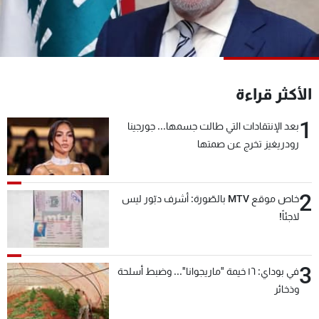
شاهد البرامج
الترددات
عن MTV
وظائف
الأكثر قراءة
الإنـتـاج
تواصل معنا
لاعلاناتكم
شروط الإسـتخدام
1
بعد الإنتقادات التي طالت جسمها... جورجينا
سياسة الخصوصية
رودريغيز تخرج عن صمتها
2
خاص موقع MTV بالصّورة: أشرف دبّور ليس
لاجئاً!
3
في بوداي: ١٦ خيمة "ماريجوانا"... وضبط أسلحة
وذخائر