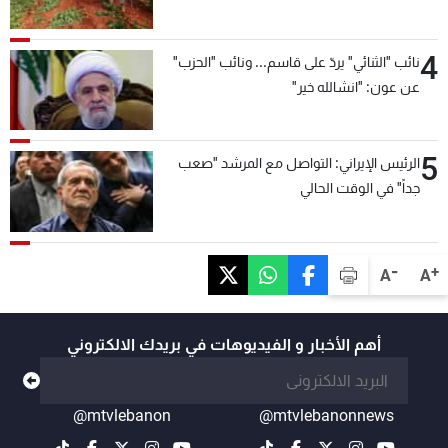
4
نائب "الثنائي" يردّ على قاسم... ونائب "الحزب"
عن عون: "انشالله خير"
5
الرئيس الإيراني: التواصل مع المرشد "صعب
جداً" في الوقت الحالي
-
+
A
A
أهم الأخبار و الفيديوهات في بريدك الالكتروني
@mtvlebanon
@mtvlebanonnews