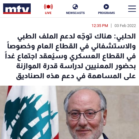
LIVE
NEWSCASTS
PROGRAMS
12:35 PM
03 Feb 2022
en
الحلبي: هناك توجّه لدعم الملف الطبي
الأخبار
والاستشفائي في القطاع العام وخصوصاً
في القطاع العسكري وسيُعقد اجتماع غداً
سياسة
ناس
بحضور المعنيين لدراسة قدرة الموازنة
إقتصاد
فن
على المساهمة في دعم هذه الصناديق
منوعات
رياضة
كأس العالم
البرامج
جدول البرامج