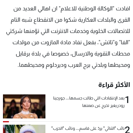
شاهد البرامج
افادت "الوكالة الوطنية للاعلام" ان اهالي العديد من
الترددات
القرى والبلدات العكارية شكوا من الانقطاع شبه التام
للاتصالات الخلوية وخدمات الانترنت التي تؤمنها شركتي
عن MTV
وظائف
الإنـتـاج
تواصل معنا
"الفا" و"تاتش"، بفعل نفاد مادة المازوت من مولدات
لاعلاناتكم
شروط الإسـتخدام
محطات التقوية والارسال، خصوصا في بلدة برقايل
سياسة الخصوصية
ومحيطها وبلدتي برج العرب وديردلوم ومحيطهما.
الأكثر قراءة
1
بعد الإنتقادات التي طالت جسمها... جورجينا
رودريغيز تخرج عن صمتها
2
نائب "الثنائي" يردّ على قاسم... ونائب "الحزب"