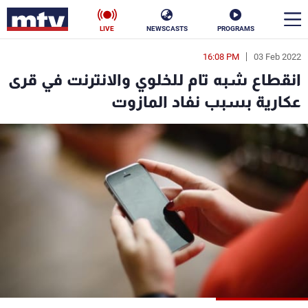
LIVE
NEWSCASTS
PROGRAMS
16:08 PM
03 Feb 2022
en
انقطاع شبه تام للخلوي والانترنت في قرى
الأخبار
عكارية بسبب نفاد المازوت
سياسة
ناس
إقتصاد
فن
منوعات
رياضة
كأس العالم
البرامج
جدول البرامج