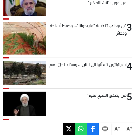
عن عون: "انشالله خير"
3
في بوداي: ١٦ خيمة "ماريجوانا"... وضبط أسلحة
وذخائر
4
إسرائيليّون تسلّلوا الى لبنان... وهذا ما حلّ بهم
5
من يصدّق الشيخ نعيم؟
-
+
A
A