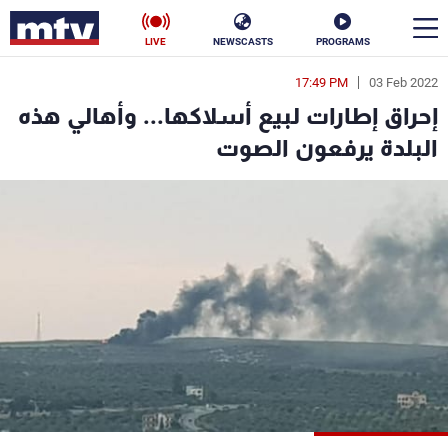
LIVE
NEWSCASTS
PROGRAMS
17:49 PM
03 Feb 2022
en
إحراق إطارات لبيع أسلاكها... وأهالي هذه
الأخبار
البلدة يرفعون الصوت
سياسة
ناس
إقتصاد
فن
منوعات
رياضة
كأس العالم
البرامج
جدول البرامج