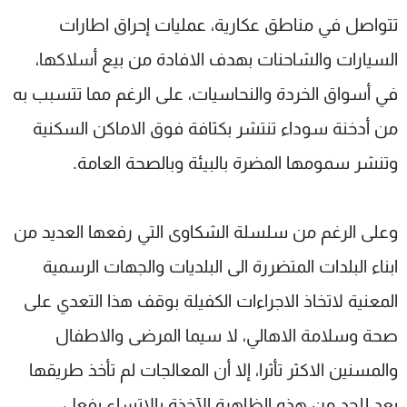
شاهد البرامج
تتواصل في مناطق عكارية، عمليات إحراق اطارات
الترددات
السيارات والشاحنات بهدف الافادة من بيع أسلاكها،
في أسواق الخردة والنحاسيات، على الرغم مما تتسبب به
عن MTV
وظائف
الإنـتـاج
تواصل معنا
من أدخنة سوداء تنتشر بكثافة فوق الاماكن السكنية
لاعلاناتكم
شروط الإسـتخدام
وتنشر سمومها المضرة بالبيئة وبالصحة العامة.
سياسة الخصوصية
وعلى الرغم من سلسلة الشكاوى التي رفعها العديد من
ابناء البلدات المتضررة الى البلديات والجهات الرسمية
المعنية لاتخاذ الاجراءات الكفيلة بوقف هذا التعدي على
صحة وسلامة الاهالي، لا سيما المرضى والاطفال
والمسنين الاكثر تأثرا، إلا أن المعالجات لم تأخذ طريقها
بعد للحد من هذه الظاهرة الآخذة بالاتساع بفعل