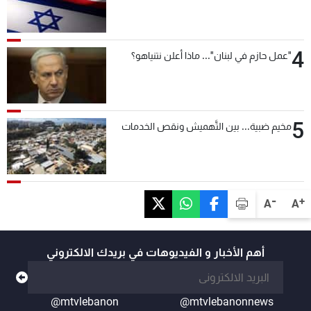
4
"عمل حازم في لبنان"... ماذا أعلن نتنياهو؟
5
مخيم ضبية... بين التَّهميش ونقص الخدمات
-
+
A
A
أهم الأخبار و الفيديوهات في بريدك الالكتروني
@mtvlebanon
@mtvlebanonnews