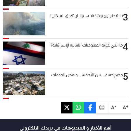
3
حالة طوارئ وإخلاءات... والنار تلاحق السكان!
4
ما الذي غيّرته المفاوضات اللبنانية الإسرائيلية؟
5
مخيم ضبية... بين التَّهميش ونقص الخدمات
-
+
A
A
أهم الأخبار و الفيديوهات في بريدك الالكتروني