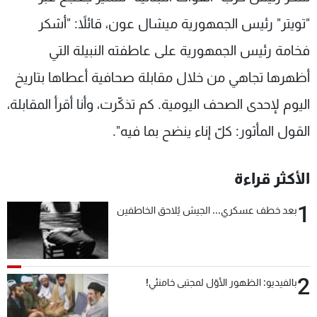
شاهد البرامج
"تويتر" رئيس الجمهورية ميشال عون، قائلاً: "أشكر
الترددات
فخامة رئيس الجمهورية على عاطفته النبيلة التي
أظهرها تجاهي من خلال مقابلة صحافية أعطاها بتاريخ
عن MTV
وظائف
الإنـتـاج
تواصل معنا
اليوم لإحدى الصحف اليومية. كم تذكّرت، وأنا أقرأ المقابلة،
لاعلاناتكم
شروط الإسـتخدام
سياسة الخصوصية
القول المأثور: كلّ إناء ينضح بما فيه".
الأكثر قراءة
1
بعد خطف عسكري... الجيش يُلاحق الخاطفين
2
بالفيديو: الظهور الأوّل لمجتبى خامنئي!