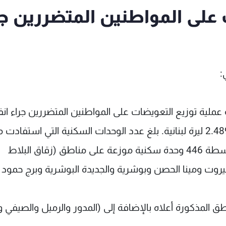
على المواطنين المتضررين جر
:
 المعنية عملية توزيع التعويضات على المواطنين المتضررين جراء انف
مرفأ بيروت، وقد تم توزيع مبلغ وقدره 2.489.900.000 ليرة لبنانية. بلغ عدد الوحدات السكنية التي استفاد
هذه التعويضات والمصنفة متوسطة ودون المتوسطة 446 وحدة سكنية موزعة على مناطق (زقاق البلاط
روت ومينا الحصن وبوشرية والجديدة البوشرية وبرج حمود
لتوزيع بتاريخ 7/2 /2022 في المناطق المذكورة أعلاه بالإضافة إلى (المدور والرميل والص