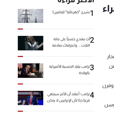
اء
1
بشرى "كهربائية" للبنانيين!
2
أبٌ يعتدي جنسيّاً على بناته
الثلاث… واعترافاتٌ صادمة
جار
ت من
3
ترامب يقيّد الجنسية الأميركية
بالولادة
 وفرن
4
ترامب: أعتقد أن الأمر سينتهي
قريبًا جدًا لأن الإيرانيين لا يمكن
يفي وسن
أن يستمروا على هذا الحال