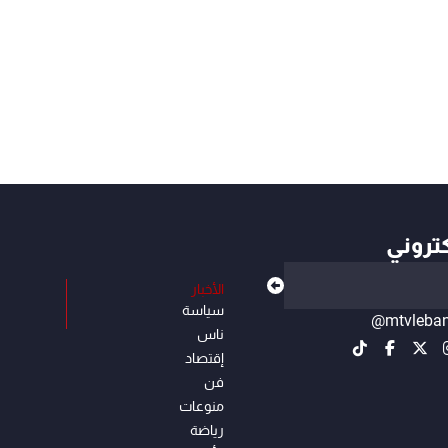
كتروني
الأخبار
سياسة
@mtvleba
ناس
إقتصاد
فن
منوعات
رياضة