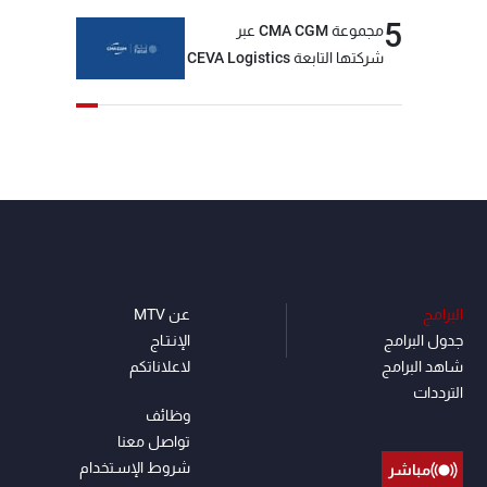
5
مجموعة CMA CGM عبر
شركتها التابعة CEVA Logistics
تُنجز الاستحواذ على مجموعة
فتّال
البرامج
عن MTV
جدول البرامج
الإنـتـاج
شاهد البرامج
لاعلاناتكم
الترددات
وظائف
تواصل معنا
شروط الإسـتخدام
مباشر