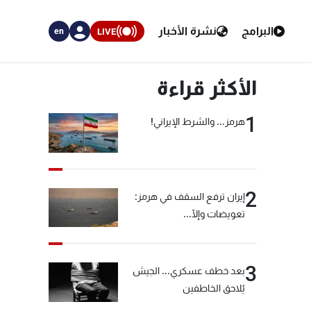
البرامج
نشرة الأخبار
LIVE
en
الأكثر قراءة
1
هرمز... والشرط الإيراني!
2
إيران ترفع السقف في هرمز:
تعويضات وإلّا...
3
بعد خطف عسكري... الجيش
يُلاحق الخاطفين