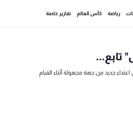
ات
رياضة
كأس العالم
تقارير خاصة
اليونيفيل" تابع... - MTV Lebanon
 تابع...
عتداء جديد من جهة مجهولة أثناء القيام