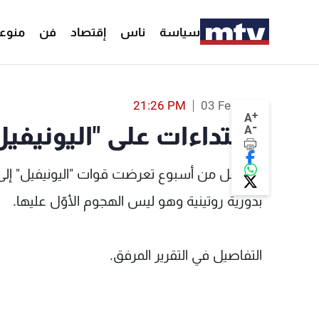
سياسة
ناس
إقتصاد
فن
منوع
الاعتداءات على "
21:26 PM
03 Feb 2022
+
A
-
الاعتداءات على "اليونيفيل"
A
في أقل من أسبوع تعرضت قوات "اليونيفيل" إلى ا
بدورية روتينية وهو ليس الهجوم الأوّل عليها.
التفاصيل في التقرير المرفق.