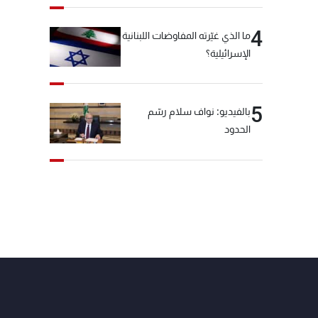
4
ما الذي غيّرته المفاوضات اللبنانية
الإسرائيلية؟
5
بالفيديو: نواف سلام رسّم
الحدود