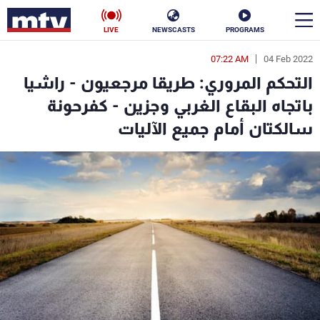
LIVE
NEWSCASTS
PROGRAMS
07:22 AM
04 Feb 2022
en
التحكم المروري: طريقا مرجعيون - راشيا
الأخبار
باتجاه البقاع الغربي وجزين - كفرحونة
سالكتان أمام جميع الآليات
سياسة
ناس
إقتصاد
فن
منوعات
رياضة
كأس العالم
البرامج
جدول البرامج