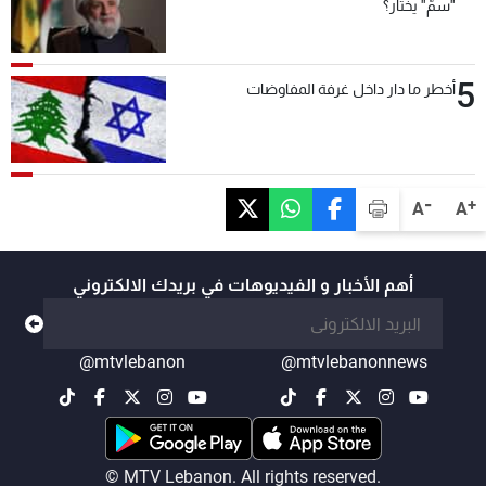
"سمّ" يختار؟
5
أخطر ما دار داخل غرفة المفاوضات
-
+
A
A
أهم الأخبار و الفيديوهات في بريدك الالكتروني
@mtvlebanon
@mtvlebanonnews
© MTV Lebanon. All rights reserved.