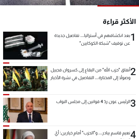
شاهد البرامج
الترددات
الأكثر قراءة
1
بعد انكشافهم في أستراليا... تفاصيل جديدة
عن MTV
وظائف
الإنـتـاج
تواصل معنا
عن توقيف "شبكة الكوكايين"
لاعلاناتكم
شروط الإسـتخدام
سياسة الخصوصية
2
أنفاق "حزب الله" من البقاع إلى كسروان فجبيل
وصولاً إلى المختارة... التفاصيل في نشرة الأخبار
بعد قليل
3
الرئيس عون ردّ 4 قوانين إلى مجلس النواب
4
نعيم قاسم يبادر... و"الحزب" أمام خيارين: أيّ