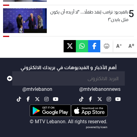
5
بالفيديو: ترامب يُنقذ طفلاً... "لا أريده أن يكون
مثل بايدن"!
-
+
A
A
أهم الأخبار و الفيديوهات في بريدك الالكتروني
@mtvlebanon
@mtvlebanonnews
© MTV Lebanon. All rights reserved.
powered by koein