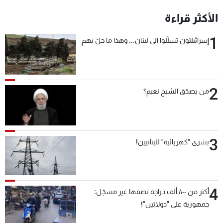
شاهد البرامج
الأكثر قراءة
الترددات
1
إسرائيليّون تسلّلوا الى لبنان... وهذا ما حلّ بهم
عن MTV
وظائف
الإنـتـاج
تواصل معنا
لاعلاناتكم
شروط الإسـتخدام
سياسة الخصوصية
2
من يصدّق الشيخ نعيم؟
3
بشرى "كهربائية" للبنانيين!
4
أكثر من ٨٠٠ ألف دراجة نصفها غير مسجّل:
جمهورية على "دولابَين"!